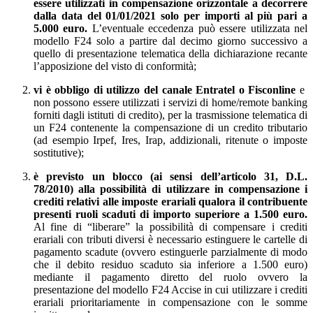
essere utilizzati in compensazione orizzontale a decorrere
dalla data del 01/01/2021 solo per importi al più pari a
5.000 euro.
L’eventuale eccedenza può essere utilizzata nel
modello F24 solo a partire dal decimo giorno successivo a
quello di presentazione telematica della dichiarazione recante
l’apposizione del visto di conformità;
vi è obbligo di utilizzo del canale Entratel o Fisconline
e
non possono essere utilizzati i servizi di home/remote banking
forniti dagli istituti di credito), per la trasmissione telematica di
un F24 contenente la compensazione di un credito tributario
(ad esempio Irpef, Ires, Irap, addizionali, ritenute o imposte
sostitutive);
è previsto un blocco (ai sensi dell’articolo 31, D.L.
78/2010) alla possibilità di utilizzare in compensazione i
crediti relativi alle imposte erariali qualora il contribuente
presenti ruoli scaduti di importo superiore a 1.500 euro.
Al fine di “liberare” la possibilità di compensare i crediti
erariali con tributi diversi è necessario estinguere le cartelle di
pagamento scadute (ovvero estinguerle parzialmente di modo
che il debito residuo scaduto sia inferiore a 1.500 euro)
mediante il pagamento diretto del ruolo ovvero la
presentazione del modello F24 Accise in cui utilizzare i crediti
erariali prioritariamente in compensazione con le somme