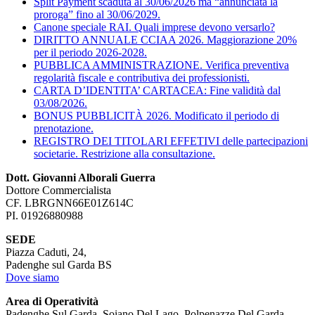
Split Payment scaduta al 30/06/2026 ma “annunciata la
proroga” fino al 30/06/2029.
Canone speciale RAI. Quali imprese devono versarlo?
DIRITTO ANNUALE CCIAA 2026. Maggiorazione 20%
per il periodo 2026-2028.
PUBBLICA AMMINISTRAZIONE. Verifica preventiva
regolarità fiscale e contributiva dei professionisti.
CARTA D’IDENTITA’ CARTACEA: Fine validità dal
03/08/2026.
BONUS PUBBLICITÀ 2026. Modificato il periodo di
prenotazione.
REGISTRO DEI TITOLARI EFFETIVI delle partecipazioni
societarie. Restrizione alla consultazione.
Dott. Giovanni Alborali Guerra
Dottore Commercialista
CF. LBRGNN66E01Z614C
PI. 01926880988
SEDE
Piazza Caduti, 24,
Padenghe sul Garda BS
Dove siamo
Area di Operatività
Padenghe Sul Garda, Soiano Del Lago, Polpenazze Del Garda,