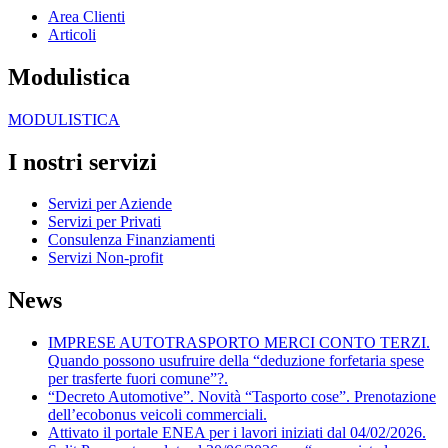
Area Clienti
Articoli
Modulistica
MODULISTICA
I nostri servizi
Servizi per Aziende
Servizi per Privati
Consulenza Finanziamenti
Servizi Non-profit
News
IMPRESE AUTOTRASPORTO MERCI CONTO TERZI.
Quando possono usufruire della “deduzione forfetaria spese
per trasferte fuori comune”?.
“Decreto Automotive”. Novità “Tasporto cose”. Prenotazione
dell’ecobonus veicoli commerciali.
Attivato il portale ENEA per i lavori iniziati dal 04/02/2026.