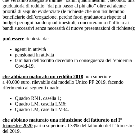
che verranno assegnate tramite “bandi quadrimestrali”, secondo una
graduatoria di reddito “dal più basso al più alto” oltre ad alcune
priorità di seguito evidenziate (le richieste che non risulteranno
beneficiarie dell’erogazione, perché fuori graduatoria rispetto al
budget per ogni bando quadrimestrali, concorreranno d’ufficio ai
bandi successivi senza necessità di nuove presentazioni di richieste);
può essere
richiesta da:
agenti in attività
pensionati in attività
familiari dell’iscritto deceduto in conseguenza dell’epidemia
Covid-19.
che abbiano maturato un reddito 2018
non superiore
a 40.000 euro, rilevabile dal modello Unico PF 2019, facendo
riferimento ai seguenti quadri.
Quadro RN1, casella 1;
Quadro LM, casella LM6;
Quadro LM, casella LM34.
che abbiano maturato una ridusìzione del fatturato nel I°
trimestre 2020
pari o superiore al 33% del fatturato del I° trimestre
del 2019.