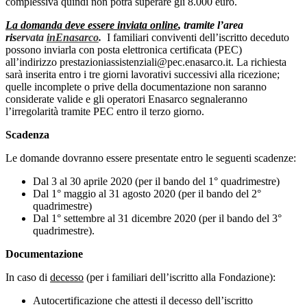
complessiva quindi non potrà superare gli 8.000 euro.
La domanda deve essere inviata online
, tramite l’area
ris
ervata
inEnasarco
.
I familiari conviventi dell’iscritto deceduto
possono inviarla con posta elettronica certificata (PEC)
all’indirizzo prestazioniassistenziali@pec.enasarco.it. La richiesta
sarà inserita entro i tre giorni lavorativi successivi alla ricezione;
quelle incomplete o prive della documentazione non saranno
considerate valide e gli operatori Enasarco segnaleranno
l’irregolarità tramite PEC entro il terzo giorno.
Scadenza
Le domande dovranno essere presentate entro le seguenti scadenze:
Dal 3 al 30 aprile 2020 (per il bando del 1° quadrimestre)
Dal 1° maggio al 31 agosto 2020 (per il bando del 2°
quadrimestre)
Dal 1° settembre al 31 dicembre 2020 (per il bando del 3°
quadrimestre).
Documentazione
In caso di
decesso
(per i familiari dell’iscritto alla Fondazione):
Autocertificazione che attesti il decesso dell’iscritto