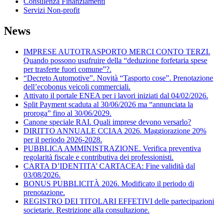
Consulenza Finanziamenti
Servizi Non-profit
News
IMPRESE AUTOTRASPORTO MERCI CONTO TERZI.
Quando possono usufruire della “deduzione forfetaria spese
per trasferte fuori comune”?.
“Decreto Automotive”. Novità “Tasporto cose”. Prenotazione
dell’ecobonus veicoli commerciali.
Attivato il portale ENEA per i lavori iniziati dal 04/02/2026.
Split Payment scaduta al 30/06/2026 ma “annunciata la
proroga” fino al 30/06/2029.
Canone speciale RAI. Quali imprese devono versarlo?
DIRITTO ANNUALE CCIAA 2026. Maggiorazione 20%
per il periodo 2026-2028.
PUBBLICA AMMINISTRAZIONE. Verifica preventiva
regolarità fiscale e contributiva dei professionisti.
CARTA D’IDENTITA’ CARTACEA: Fine validità dal
03/08/2026.
BONUS PUBBLICITÀ 2026. Modificato il periodo di
prenotazione.
REGISTRO DEI TITOLARI EFFETIVI delle partecipazioni
societarie. Restrizione alla consultazione.