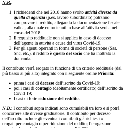
N.B.
:
I richiedenti che nel 2018 hanno svolto
attività diversa da
quella di agenzia
(p.es. lavoro subordinato) potranno
comprovare il reddito, allegando la documentazione fiscale
valida, alla quale erano tenuti in base all’attività svolta nel
corso del 2018.
Il requisito reddituale non si applica in caso di decesso
dell’agente in attività a causa del virus Covid-19.
Per gli agenti operanti in forma di società di persone (Sas,
Snc, etc.), il reddito è
quello del socio
che ha inoltrato la
domanda.
Il contributo verrà erogato in funzione di un criterio reddituale (dal
più basso al più alto) integrato con il seguente ordine
Priorità:
prima i casi di
decesso
dell’iscritto da Covid-19;
poi i casi di
contagio
(debitamente certificato) dell’iscritto da
Covid-19;
I casi di forte
riduzione del reddito
.
N.B.
: I contributi sopra indicati sono cumulabili tra loro e si potrà
concorrere alle diverse graduatorie. Il contributo per decesso
dell’iscritto include gli eventuali contributi già richiesti o
erogati per contagio o per riduzione del reddito; l’erogazione