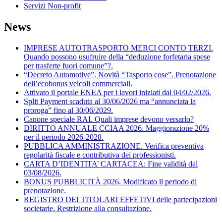
Servizi Non-profit
News
IMPRESE AUTOTRASPORTO MERCI CONTO TERZI.
Quando possono usufruire della “deduzione forfetaria spese
per trasferte fuori comune”?.
“Decreto Automotive”. Novità “Tasporto cose”. Prenotazione
dell’ecobonus veicoli commerciali.
Attivato il portale ENEA per i lavori iniziati dal 04/02/2026.
Split Payment scaduta al 30/06/2026 ma “annunciata la
proroga” fino al 30/06/2029.
Canone speciale RAI. Quali imprese devono versarlo?
DIRITTO ANNUALE CCIAA 2026. Maggiorazione 20%
per il periodo 2026-2028.
PUBBLICA AMMINISTRAZIONE. Verifica preventiva
regolarità fiscale e contributiva dei professionisti.
CARTA D’IDENTITA’ CARTACEA: Fine validità dal
03/08/2026.
BONUS PUBBLICITÀ 2026. Modificato il periodo di
prenotazione.
REGISTRO DEI TITOLARI EFFETIVI delle partecipazioni
societarie. Restrizione alla consultazione.