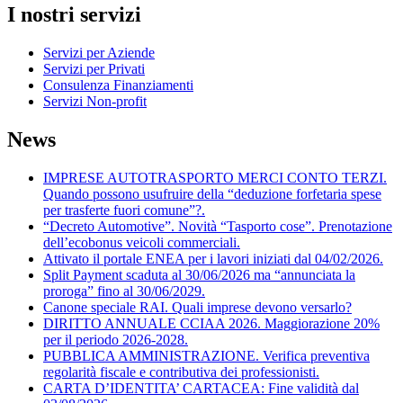
I nostri servizi
Servizi per Aziende
Servizi per Privati
Consulenza Finanziamenti
Servizi Non-profit
News
IMPRESE AUTOTRASPORTO MERCI CONTO TERZI.
Quando possono usufruire della “deduzione forfetaria spese
per trasferte fuori comune”?.
“Decreto Automotive”. Novità “Tasporto cose”. Prenotazione
dell’ecobonus veicoli commerciali.
Attivato il portale ENEA per i lavori iniziati dal 04/02/2026.
Split Payment scaduta al 30/06/2026 ma “annunciata la
proroga” fino al 30/06/2029.
Canone speciale RAI. Quali imprese devono versarlo?
DIRITTO ANNUALE CCIAA 2026. Maggiorazione 20%
per il periodo 2026-2028.
PUBBLICA AMMINISTRAZIONE. Verifica preventiva
regolarità fiscale e contributiva dei professionisti.
CARTA D’IDENTITA’ CARTACEA: Fine validità dal