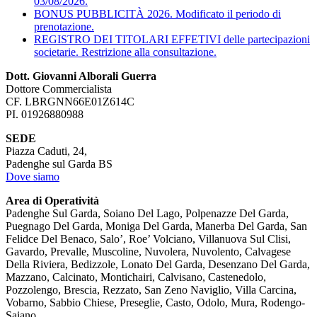
03/08/2026.
BONUS PUBBLICITÀ 2026. Modificato il periodo di
prenotazione.
REGISTRO DEI TITOLARI EFFETIVI delle partecipazioni
societarie. Restrizione alla consultazione.
Dott. Giovanni Alborali Guerra
Dottore Commercialista
CF. LBRGNN66E01Z614C
PI. 01926880988
SEDE
Piazza Caduti, 24,
Padenghe sul Garda BS
Dove siamo
Area di Operatività
Padenghe Sul Garda, Soiano Del Lago, Polpenazze Del Garda,
Puegnago Del Garda, Moniga Del Garda, Manerba Del Garda, San
Felidce Del Benaco, Salo’, Roe’ Volciano, Villanuova Sul Clisi,
Gavardo, Prevalle, Muscoline, Nuvolera, Nuvolento, Calvagese
Della Riviera, Bedizzole, Lonato Del Garda, Desenzano Del Garda,
Mazzano, Calcinato, Montichairi, Calvisano, Castenedolo,
Pozzolengo, Brescia, Rezzato, San Zeno Naviglio, Villa Carcina,
Vobarno, Sabbio Chiese, Preseglie, Casto, Odolo, Mura, Rodengo-
Saiano