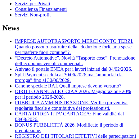
Servizi per Privati
Consulenza Finanziamenti
Servizi Non-profit
News
IMPRESE AUTOTRASPORTO MERCI CONTO TERZI.
Quando possono usufruire della “deduzione forfetaria spese
per trasferte fuori comune”?.
“Decreto Automotive”. Novità “Tasporto cose”. Prenotazione
dell’ecobonus veicoli commerciali.
Attivato il portale ENEA per i lavori iniziati dal 04/02/2026.
Split Payment scaduta al 30/06/2026 ma “annunciata la
proroga” fino al 30/06/2029.
Canone speciale RAI. Quali imprese devono versarlo?
DIRITTO ANNUALE CCIAA 2026. Maggiorazione 20%
per il periodo 2026-2028.
PUBBLICA AMMINISTRAZIONE. Verifica preventiva
regolarità fiscale e contributiva dei professionisti.
CARTA D’IDENTITA’ CARTACEA: Fine validità dal
03/08/2026.
BONUS PUBBLICITÀ 2026. Modificato il periodo di
prenotazione.
REGISTRO DEI TITOLARI EFFETIVI delle partecipazioni