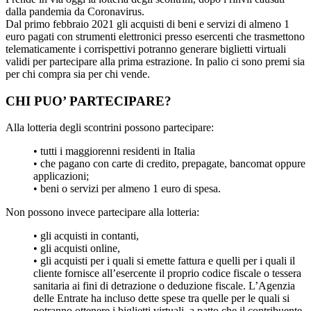
dalla pandemia da Coronavirus.
Dal primo febbraio 2021 gli acquisti di beni e servizi di almeno 1
euro pagati con strumenti elettronici presso esercenti che trasmettono
telematicamente i corrispettivi potranno generare biglietti virtuali
validi per partecipare alla prima estrazione. In palio ci sono premi sia
per chi compra sia per chi vende.
CHI PUO’ PARTECIPARE?
Alla lotteria degli scontrini possono partecipare:
• tutti i maggiorenni residenti in Italia
• che pagano con carte di credito, prepagate, bancomat oppure
applicazioni;
• beni o servizi per almeno 1 euro di spesa.
Non possono invece partecipare alla lotteria:
• gli acquisti in contanti,
• gli acquisti online,
• gli acquisti per i quali si emette fattura e quelli per i quali il
cliente fornisce all’esercente il proprio codice fiscale o tessera
sanitaria ai fini di detrazione o deduzione fiscale. L’Agenzia
delle Entrate ha incluso dette spese tra quelle per le quali si
potranno ottenere i biglietti virtuali, a patto che il contribuente,