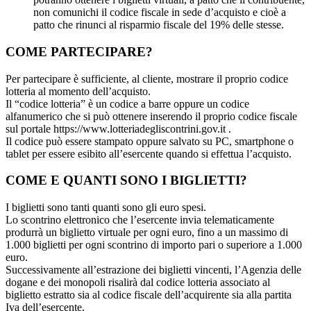
non comunichi il codice fiscale in sede d’acquisto e cioè a
patto che rinunci al risparmio fiscale del 19% delle stesse.
COME PARTECIPARE?
Per partecipare è sufficiente, al cliente, mostrare il proprio codice
lotteria al momento dell’acquisto.
Il “codice lotteria” è un codice a barre oppure un codice
alfanumerico che si può ottenere inserendo il proprio codice fiscale
sul portale https://www.lotteriadegliscontrini.gov.it .
Il codice può essere stampato oppure salvato su PC, smartphone o
tablet per essere esibito all’esercente quando si effettua l’acquisto.
COME E QUANTI SONO I BIGLIETTI?
I biglietti sono tanti quanti sono gli euro spesi.
Lo scontrino elettronico che l’esercente invia telematicamente
produrrà un biglietto virtuale per ogni euro, fino a un massimo di
1.000 biglietti per ogni scontrino di importo pari o superiore a 1.000
euro.
Successivamente all’estrazione dei biglietti vincenti, l’Agenzia delle
dogane e dei monopoli risalirà dal codice lotteria associato al
biglietto estratto sia al codice fiscale dell’acquirente sia alla partita
Iva dell’esercente.