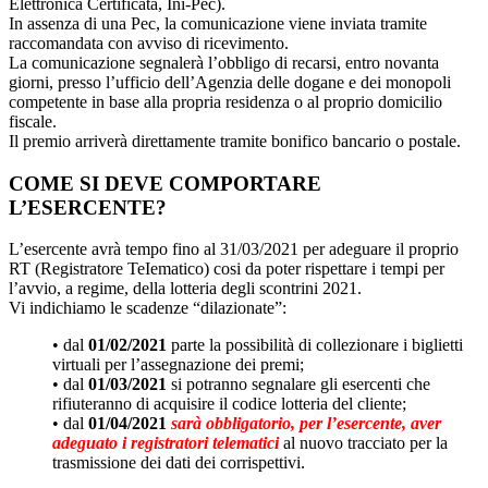
Elettronica Certificata, Ini-Pec).
In assenza di una Pec, la comunicazione viene inviata tramite
raccomandata con avviso di ricevimento.
La comunicazione segnalerà l’obbligo di recarsi, entro novanta
giorni, presso l’ufficio dell’Agenzia delle dogane e dei monopoli
competente in base alla propria residenza o al proprio domicilio
fiscale.
Il premio arriverà direttamente tramite bonifico bancario o postale.
COME SI DEVE COMPORTARE
L’ESERCENTE?
L’esercente avrà tempo fino al 31/03/2021 per adeguare il proprio
RT (Registratore TeIematico) cosi da poter rispettare i tempi per
l’avvio, a regime, della lotteria degli scontrini 2021.
Vi indichiamo le scadenze “dilazionate”:
• dal
01/02/2021
parte la possibilità di collezionare i biglietti
virtuali per l’assegnazione dei premi;
• dal
01/03/2021
si potranno segnalare gli esercenti che
rifiuteranno di acquisire il codice lotteria del cliente;
• dal
01/04/2021
sarà obbligatorio, per l’esercente,
aver
adeguato i registratori telematici
al nuovo tracciato per la
trasmissione dei dati dei corrispettivi.