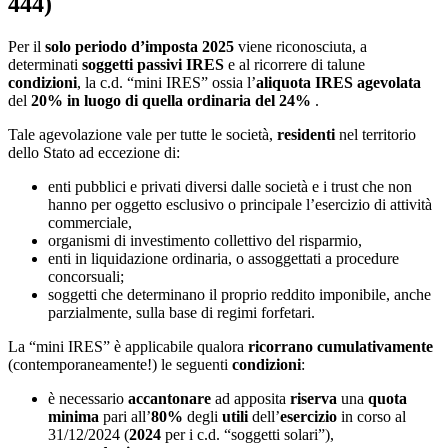
444)
Per il
solo periodo d’imposta 2025
viene riconosciuta, a
determinati
soggetti
passivi
IRES
e al ricorrere di talune
condizioni
, la c.d. “mini IRES” ossia l’
aliquota IRES
agevolata
del
20%
in luogo di quella ordinaria del 24%
.
Tale agevolazione vale per tutte le società,
residenti
nel territorio
dello Stato ad eccezione di:
enti pubblici e privati diversi dalle società e i trust che non
hanno per oggetto esclusivo o principale l’esercizio di attività
commerciale,
organismi di investimento collettivo del risparmio,
enti in liquidazione ordinaria, o assoggettati a procedure
concorsuali;
soggetti che determinano il proprio reddito imponibile, anche
parzialmente, sulla base di regimi forfetari.
La “mini IRES” è applicabile qualora
ricorrano cumulativamente
(contemporaneamente!) le seguenti
condizioni
:
è necessario
accantonare
ad apposita
riserva
una
quota
minima
pari all’
80%
degli
utili
dell’
esercizio
in corso al
31/12/2024 (
2024
per i c.d. “soggetti solari”),