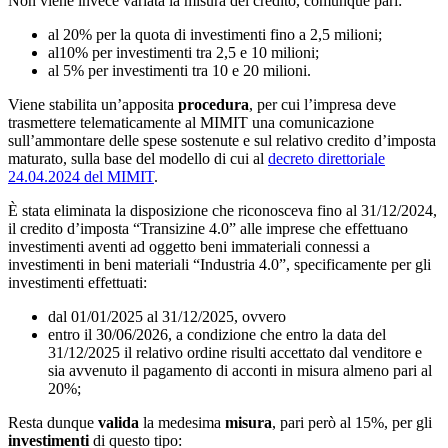
Non viene invece variata la misura del credito, comunque pari:
al 20% per la quota di investimenti fino a 2,5 milioni;
al10% per investimenti tra 2,5 e 10 milioni;
al 5% per investimenti tra 10 e 20 milioni.
Viene stabilita un’apposita
procedura
, per cui l’impresa deve
trasmettere telematicamente al MIMIT una comunicazione
sull’ammontare delle spese sostenute e sul relativo credito d’imposta
maturato, sulla base del modello di cui al
decreto direttoriale
24.04.2024 del MIMIT
.
È stata eliminata la disposizione che riconosceva fino al 31/12/2024,
il credito d’imposta “Transizine 4.0” alle imprese che effettuano
investimenti aventi ad oggetto beni immateriali connessi a
investimenti in beni materiali “Industria 4.0”, specificamente per gli
investimenti effettuati:
dal 01/01/2025 al 31/12/2025, ovvero
entro il 30/06/2026, a condizione che entro la data del
31/12/2025 il relativo ordine risulti accettato dal venditore e
sia avvenuto il pagamento di acconti in misura almeno pari al
20%;
Resta dunque
valida
la medesima
misura
, pari però al 15%, per gli
investimenti
di questo tipo: