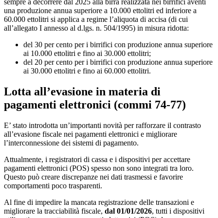
sempre a decorrere dal 2025 alla birra realizzata nei birrifici aventi
una produzione annua superiore a 10.000 ettolitri ed inferiore a
60.000 ettolitri si applica a regime l’aliquota di accisa (di cui
all’allegato I annesso al d.lgs. n. 504/1995) in misura ridotta:
del 30 per cento per i birrifici con produzione annua superiore
ai 10.000 ettolitri e fino ai 30.000 ettolitri;
del 20 per cento per i birrifici con produzione annua superiore
ai 30.000 ettolitri e fino ai 60.000 ettolitri.
Lotta all’evasione in materia di
pagamenti elettronici (
commi 74-77)
E’ stato introdotta un’importanti novità per rafforzare il contrasto
all’evasione fiscale nei pagamenti elettronici e migliorare
l’interconnessione dei sistemi di pagamento.
Attualmente, i registratori di cassa e i dispositivi per accettare
pagamenti elettronici (POS) spesso non sono integrati tra loro.
Questo può creare discrepanze nei dati trasmessi e favorire
comportamenti poco trasparenti.
Al fine di impedire la mancata registrazione delle transazioni e
migliorare la tracciabilità fiscale,
dal 01/01/2026
, tutti i dispositivi