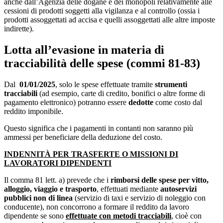
anche dall’Agenzia delle dogane e dei monopoli relativamente alle
cessioni di prodotti soggetti alla vigilanza e al controllo (ossia i
prodotti assoggettati ad accisa e quelli assoggettati alle altre imposte
indirette).
Lotta all’evasione in materia di
tracciabilità delle spese (
commi 81-83)
Dal
01/01/2025
, solo le spese effettuate tramite
strumenti
tracciabili
(ad esempio, carte di credito, bonifici o altre forme di
pagamento elettronico) potranno essere
dedotte
come costo dal
reddito imponibile.
Questo significa che i pagamenti in contanti non saranno più
ammessi per beneficiare della deduzione del costo.
INDENNITÀ PER TRASFERTE O MISSIONI DI
LAVORATORI DIPENDENTI
Il comma 81 lett. a) prevede che i
rimborsi delle spese per vitto,
alloggio, viaggio e trasporto
, effettuati mediante
autoservizi
pubblici non di linea
(servizio di taxi e servizio di noleggio con
conducente), non concorrono a formare il reddito da lavoro
dipendente se sono
effettuate con metodi tracciabili
,
cioè con