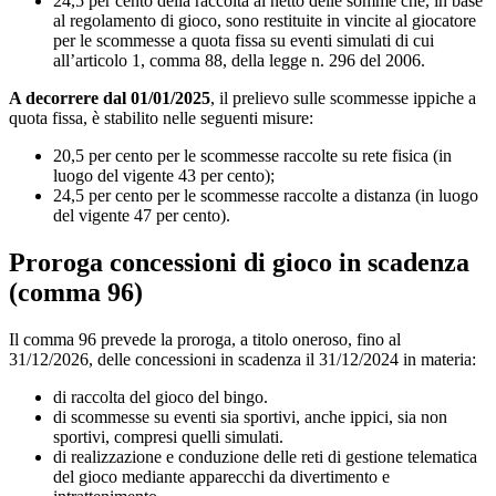
24,5 per cento della raccolta al netto delle somme che, in base
al regolamento di gioco, sono restituite in vincite al giocatore
per le scommesse a quota fissa su eventi simulati di cui
all’articolo 1, comma 88, della legge n. 296 del 2006.
A decorrere
dal 01/01/2025
, il prelievo sulle scommesse ippiche a
quota fissa, è stabilito nelle seguenti misure:
20,5 per cento per le scommesse raccolte su rete fisica (in
luogo del vigente 43 per cento);
24,5 per cento per le scommesse raccolte a distanza (in luogo
del vigente 47 per cento).
Proroga concessioni di gioco in scadenza
(
comma 96)
Il comma 96 prevede la proroga, a titolo oneroso, fino al
31/12/2026, delle concessioni in scadenza il 31/12/2024 in materia:
di raccolta del gioco del bingo.
di scommesse su eventi sia sportivi, anche ippici, sia non
sportivi, compresi quelli simulati.
di realizzazione e conduzione delle reti di gestione telematica
del gioco mediante apparecchi da divertimento e