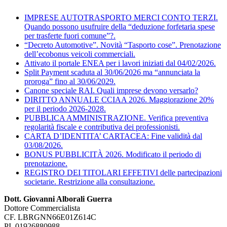
IMPRESE AUTOTRASPORTO MERCI CONTO TERZI.
Quando possono usufruire della “deduzione forfetaria spese
per trasferte fuori comune”?.
“Decreto Automotive”. Novità “Tasporto cose”. Prenotazione
dell’ecobonus veicoli commerciali.
Attivato il portale ENEA per i lavori iniziati dal 04/02/2026.
Split Payment scaduta al 30/06/2026 ma “annunciata la
proroga” fino al 30/06/2029.
Canone speciale RAI. Quali imprese devono versarlo?
DIRITTO ANNUALE CCIAA 2026. Maggiorazione 20%
per il periodo 2026-2028.
PUBBLICA AMMINISTRAZIONE. Verifica preventiva
regolarità fiscale e contributiva dei professionisti.
CARTA D’IDENTITA’ CARTACEA: Fine validità dal
03/08/2026.
BONUS PUBBLICITÀ 2026. Modificato il periodo di
prenotazione.
REGISTRO DEI TITOLARI EFFETIVI delle partecipazioni
societarie. Restrizione alla consultazione.
Dott. Giovanni Alborali Guerra
Dottore Commercialista
CF. LBRGNN66E01Z614C
PI. 01926880988