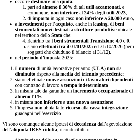
occorre
destinare
una
quota
:
pari ad
almeno
il
30%
di tali
utili
accantonati,
e
comunque,
non inferiore
al
24%
degli
utili
2023
,
di
importo
in ogni caso
non inferiore a 20.000 euro
,
a
investimenti
per l’
acquisto
, anche in
leasing
, di
beni
strumentali nuovi
destinati a
strutture produttive
ubicate
nel territorio dello
Stato
che:
rientrino tra i
beni strumentali Transizione 4.0
e
0
,
siano
effettuati tra il 01/01/2025
ed 31/10/2026 (per i
soggetti che chiuduno il bilancio al 31/12).
nel
periodo d’imposta
2025:
il
numero
di unità lavorative per anno (
ULA
)
non
sia
diminuito
rispetto alla
media
del
triennio
precedente
;
siano effettuate
nuove
assunzioni
di
lavoratori dipendenti
con contratto di lavoro a
tempo indeterminato
in misura tale da garantire un
incremento occupazionale
di
almeno l’1%
in misura
non inferiore
a
una nuova assunzione
l’impresa
non
abbia fatto
ricorso
alla
cassa integrazione
guadagni nell’
esercizio
Vi sono comunque alcune ipotesi di
decadenza
dall’agevolazione
dell’
aliquota IRES ridotta
, riconducibili a: