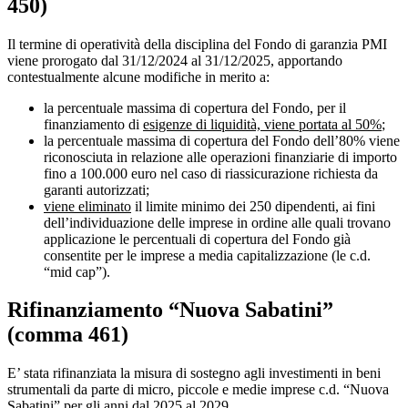
450)
Il termine di operatività della disciplina del Fondo di garanzia PMI
viene prorogato dal 31/12/2024 al 31/12/2025, apportando
contestualmente alcune modifiche in merito a:
la percentuale massima di copertura del Fondo, per il
finanziamento di
esigenze di liquidità, viene portata al 50%
;
la percentuale massima di copertura del Fondo dell’80% viene
riconosciuta in relazione alle operazioni finanziarie di importo
fino a 100.000 euro nel caso di riassicurazione richiesta da
garanti autorizzati;
viene eliminato
il limite minimo dei 250 dipendenti, ai fini
dell’individuazione delle imprese in ordine alle quali trovano
applicazione le percentuali di copertura del Fondo già
consentite per le imprese a media capitalizzazione (le c.d.
“mid cap”).
Rifinanziamento “Nuova Sabatini”
(
comma 461)
E’ stata rifinanziata la misura di sostegno agli investimenti in beni
strumentali da parte di micro, piccole e medie imprese c.d. “Nuova
Sabatini” per gli anni dal 2025 al 2029.