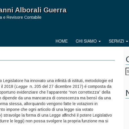
anni Alborali Guerra
a e Revisore Contabile
HOME
CHI SIAMO
SERVIZI
egislatore ha innovato una infinità di istituti, metodologie ed
 il 2018 (
Legge
n. 205 del
27 dicembre 2017)
é composta da
opportuno evidenziare che l’apparente “non correttezza” della
, non dipende da una mancanza di conoscenza ma bensì da una
a norma stessa, allorquando vengono fatte le votazioni in
to impone che ogni articolo di una legge sia votato
stravolge la forma di una Legge affinché il potere Legislativo
durre le leggi) non possa svolgere la propria funzione ma si