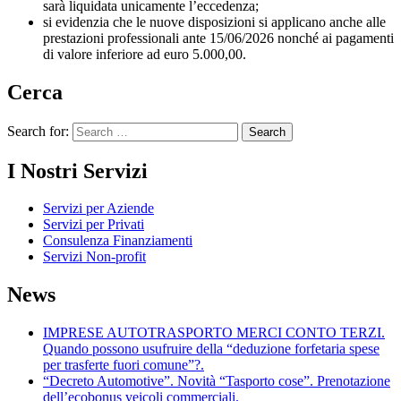
sarà liquidata unicamente l’eccedenza;
si evidenzia che le nuove disposizioni si applicano anche alle
prestazioni professionali ante 15/06/2026 nonché ai pagamenti
di valore inferiore ad euro 5.000,00.
Cerca
Search for:
I Nostri Servizi
Servizi per Aziende
Servizi per Privati
Consulenza Finanziamenti
Servizi Non-profit
News
IMPRESE AUTOTRASPORTO MERCI CONTO TERZI.
Quando possono usufruire della “deduzione forfetaria spese
per trasferte fuori comune”?.
“Decreto Automotive”. Novità “Tasporto cose”. Prenotazione
dell’ecobonus veicoli commerciali.