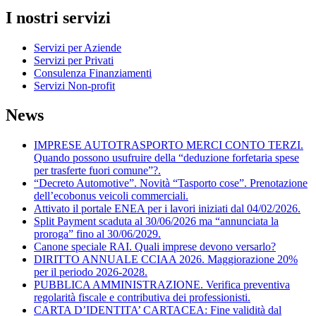
I nostri servizi
Servizi per Aziende
Servizi per Privati
Consulenza Finanziamenti
Servizi Non-profit
News
IMPRESE AUTOTRASPORTO MERCI CONTO TERZI.
Quando possono usufruire della “deduzione forfetaria spese
per trasferte fuori comune”?.
“Decreto Automotive”. Novità “Tasporto cose”. Prenotazione
dell’ecobonus veicoli commerciali.
Attivato il portale ENEA per i lavori iniziati dal 04/02/2026.
Split Payment scaduta al 30/06/2026 ma “annunciata la
proroga” fino al 30/06/2029.
Canone speciale RAI. Quali imprese devono versarlo?
DIRITTO ANNUALE CCIAA 2026. Maggiorazione 20%
per il periodo 2026-2028.
PUBBLICA AMMINISTRAZIONE. Verifica preventiva
regolarità fiscale e contributiva dei professionisti.
CARTA D’IDENTITA’ CARTACEA: Fine validità dal