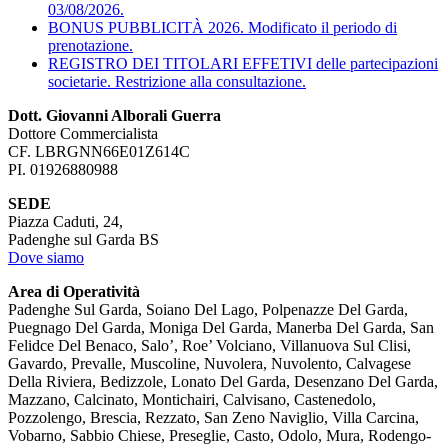
03/08/2026.
BONUS PUBBLICITÀ 2026. Modificato il periodo di
prenotazione.
REGISTRO DEI TITOLARI EFFETIVI delle partecipazioni
societarie. Restrizione alla consultazione.
Dott. Giovanni Alborali Guerra
Dottore Commercialista
CF. LBRGNN66E01Z614C
PI. 01926880988
SEDE
Piazza Caduti, 24,
Padenghe sul Garda BS
Dove siamo
Area di Operatività
Padenghe Sul Garda, Soiano Del Lago, Polpenazze Del Garda,
Puegnago Del Garda, Moniga Del Garda, Manerba Del Garda, San
Felidce Del Benaco, Salo’, Roe’ Volciano, Villanuova Sul Clisi,
Gavardo, Prevalle, Muscoline, Nuvolera, Nuvolento, Calvagese
Della Riviera, Bedizzole, Lonato Del Garda, Desenzano Del Garda,
Mazzano, Calcinato, Montichairi, Calvisano, Castenedolo,
Pozzolengo, Brescia, Rezzato, San Zeno Naviglio, Villa Carcina,
Vobarno, Sabbio Chiese, Preseglie, Casto, Odolo, Mura, Rodengo-