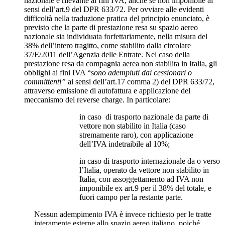
nazionale è rilevante ai fini IVA, anche se non imponibile ai
sensi dell’art.9 del DPR 633/72. Per ovviare alle evidenti
difficoltà nella traduzione pratica del principio enunciato, è
previsto che la parte di prestazione resa su spazio aereo
nazionale sia individuata forfettariamente, nella misura del
38% dell’intero tragitto, come stabilito dalla circolare
37/E/2011 dell’Agenzia delle Entrate. Nel caso della
prestazione resa da compagnia aerea non stabilita in Italia, gli
obblighi ai fini IVA “s
ono adempiuti dai cessionari o
committenti”
ai sensi dell’art.17 comma 2) del DPR 633/72,
attraverso emissione di autofattura e applicazione del
meccanismo del reverse charge. In particolare:
in caso di trasporto nazionale da parte di
vettore non stabilito in Italia (caso
stremamente raro), con applicazione
dell’IVA indetraibile al 10%;
in caso di trasporto internazionale da o verso
l’Italia, operato da vettore non stabilito in
Italia, con assoggettamento ad IVA non
imponibile ex art.9 per il 38% del totale, e
fuori campo per la restante parte.
Nessun adempimento IVA è invece richiesto per le tratte
interamente esterne allo spazio aereo italiano, poiché