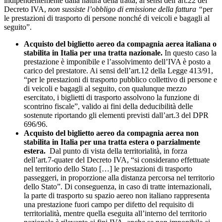
indipendentemente dalla natura della tratta, ai sensi dell’art.22 del
Decreto IVA,
non sussiste l’obbligo di emissione della fattura “
per
le prestazioni di trasporto di persone nonché di veicoli e bagagli al
seguito”.
Acquisto del biglietto aereo da compagnia aerea italiana o
stabilita in Italia per una tratta nazionale.
In questo caso la
prestazione è imponibile e l’assolvimento dell’IVA è posto a
carico del prestatore. Ai sensi dell’art.12 della Legge 413/91,
“per le prestazioni di trasporto pubblico collettivo di persone e
di veicoli e bagagli al seguito, con qualunque mezzo
esercitato, i biglietti di trasporto assolvono la funzione di
scontrino fiscale”, valido ai fini della deducibilità delle
sostenute riportando gli elementi previsti dall’art.3 del DPR
696/96.
Acquisto del biglietto aereo da compagnia aerea non
stabilita in Italia per una tratta estera o parzialmente
estera.
Dal punto di vista della territorialità, in forza
dell’art.7-quater del Decreto IVA, “si considerano effettuate
nel territorio dello Stato […] le prestazioni di trasporto
passeggeri, in proporzione alla distanza percorsa nel territorio
dello Stato”. Di conseguenza, in caso di tratte internazionali,
la parte di trasporto su spazio aereo non italiano rappresenta
una prestazione fuori campo per difetto del requisito di
territorialità, mentre quella eseguita all’interno del territorio