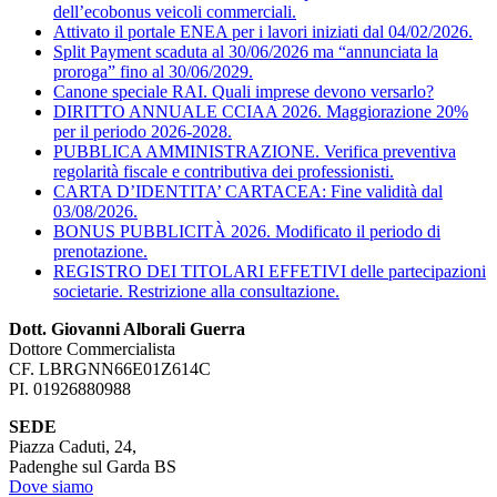
dell’ecobonus veicoli commerciali.
Attivato il portale ENEA per i lavori iniziati dal 04/02/2026.
Split Payment scaduta al 30/06/2026 ma “annunciata la
proroga” fino al 30/06/2029.
Canone speciale RAI. Quali imprese devono versarlo?
DIRITTO ANNUALE CCIAA 2026. Maggiorazione 20%
per il periodo 2026-2028.
PUBBLICA AMMINISTRAZIONE. Verifica preventiva
regolarità fiscale e contributiva dei professionisti.
CARTA D’IDENTITA’ CARTACEA: Fine validità dal
03/08/2026.
BONUS PUBBLICITÀ 2026. Modificato il periodo di
prenotazione.
REGISTRO DEI TITOLARI EFFETIVI delle partecipazioni
societarie. Restrizione alla consultazione.
Dott. Giovanni Alborali Guerra
Dottore Commercialista
CF. LBRGNN66E01Z614C
PI. 01926880988
SEDE
Piazza Caduti, 24,
Padenghe sul Garda BS
Dove siamo