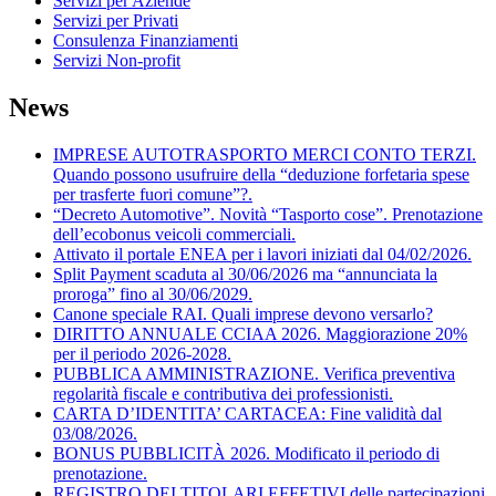
Servizi per Aziende
Servizi per Privati
Consulenza Finanziamenti
Servizi Non-profit
News
IMPRESE AUTOTRASPORTO MERCI CONTO TERZI.
Quando possono usufruire della “deduzione forfetaria spese
per trasferte fuori comune”?.
“Decreto Automotive”. Novità “Tasporto cose”. Prenotazione
dell’ecobonus veicoli commerciali.
Attivato il portale ENEA per i lavori iniziati dal 04/02/2026.
Split Payment scaduta al 30/06/2026 ma “annunciata la
proroga” fino al 30/06/2029.
Canone speciale RAI. Quali imprese devono versarlo?
DIRITTO ANNUALE CCIAA 2026. Maggiorazione 20%
per il periodo 2026-2028.
PUBBLICA AMMINISTRAZIONE. Verifica preventiva
regolarità fiscale e contributiva dei professionisti.
CARTA D’IDENTITA’ CARTACEA: Fine validità dal
03/08/2026.
BONUS PUBBLICITÀ 2026. Modificato il periodo di
prenotazione.
REGISTRO DEI TITOLARI EFFETIVI delle partecipazioni