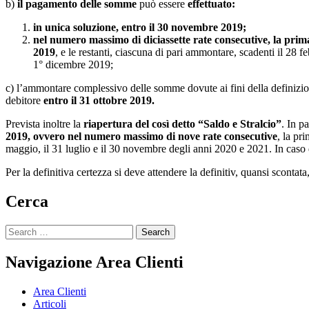
b)
il pagamento delle somme
può essere
effettuato:
in unica soluzione, entro il 30 novembre 2019;
nel numero massimo di diciassette rate consecutive, la prima
2019
, e le restanti, ciascuna di pari ammontare, scadenti il 28 f
1° dicembre 2019;
c) l’ammontare complessivo delle somme dovute ai fini della definizione
debitore
entro il 31 ottobre 2019.
Prevista inoltre la
riapertura del così detto “Saldo e Stralcio”
. In p
2019, ovvero nel numero massimo di nove rate consecutive
, la pr
maggio, il 31 luglio e il 30 novembre degli anni 2020 e 2021. In caso 
Per la definitiva certezza si deve attendere la definitiv, quansi sconta
Cerca
Search
for:
Navigazione Area Clienti
Area Clienti
Articoli