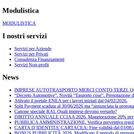
Modulistica
MODULISTICA
I nostri servizi
Servizi per Aziende
Servizi per Privati
Consulenza Finanziamenti
Servizi Non-profit
News
IMPRESE AUTOTRASPORTO MERCI CONTO TERZI. Quando posson
“Decreto Automotive”. Novità “Tasporto cose”. Prenotazione d
Attivato il portale ENEA per i lavori iniziati dal 04/02/2026.
Split Payment scaduta al 30/06/2026 ma “annunciata la proroga
Canone speciale RAI. Quali imprese devono versarlo?
DIRITTO ANNUALE CCIAA 2026. Maggiorazione 20% per il
PUBBLICA AMMINISTRAZIONE. Verifica preventiva regolarità f
CARTA D’IDENTITA’ CARTACEA: Fine validità dal 03/08/
BONUS PUBBLICITÀ 2026. Modificato il periodo di prenota