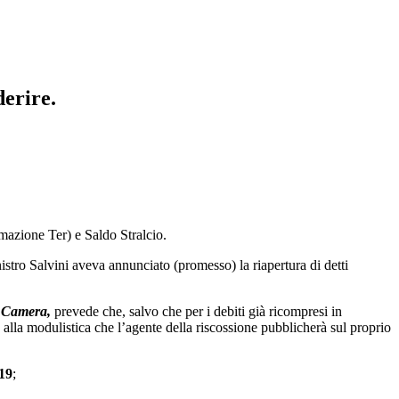
derire.
mazione Ter) e Saldo Stralcio.
istro Salvini aveva annunciato (promesso) la riapertura di detti
a Camera,
prevede che, salvo che per i debiti già ricompresi in
 alla modulistica che l’agente della riscossione pubblicherà sul proprio
019
;