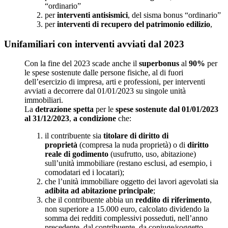
“ordinario”
per
interventi antisismici
, del sisma bonus “ordinario”
per
interventi di recupero del patrimonio edilizio
,
Unifamiliari con interventi avviati dal 2023
Con la fine del 2023 scade anche il
superbonus
al
90%
per
le spese sostenute dalle persone fisiche, al di fuori
dell’esercizio di impresa, arti e professioni, per interventi
avviati a decorrere dal 01/01/2023 su singole unità
immobiliari.
La
detrazione spetta
per le
spese sostenute
dal 01/01/2023
al 31/12/2023
,
a condizione
che:
il contribuente sia
titolare di diritto di
proprietà
(compresa la nuda proprietà) o di
diritto
reale di godimento
(usufrutto, uso, abitazione)
sull’unità immobiliare (restano esclusi, ad esempio, i
comodatari ed i locatari);
che l’unità immobiliare oggetto dei lavori agevolati sia
adibita ad abitazione principale
;
che il contribuente abbia un
reddito di riferimento
,
non superiore a 15.000 euro, calcolato dividendo la
somma dei redditi complessivi posseduti, nell’anno
precedente, dal contribuente, da coniuge/soggetto