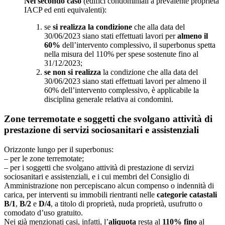
Nel secondo caso
(edifici condominiali a prevalente proprietà
IACP ed enti equivalenti):
se
si realizza la condizione
che alla data del
30/06/2023 siano stati effettuati lavori per
almeno il
60%
dell’intervento complessivo, il superbonus spetta
nella misura del 110% per spese sostenute fino al
31/12/2023;
se non si realizza
la condizione che alla data del
30/06/2023 siano stati effettuati lavori per almeno il
60% dell’intervento complessivo, è applicabile la
disciplina generale relativa ai condomini.
Zone terremotate e soggetti che svolgano attività di
prestazione di servizi sociosanitari e assistenziali
Orizzonte lungo per il superbonus:
– per le zone terremotate;
– per i soggetti che svolgano attività di prestazione di servizi
sociosanitari e assistenziali, e i cui membri del Consiglio di
Amministrazione non percepiscano alcun compenso o indennità di
carica, per interventi su immobili rientranti nelle
categorie catastali
B/1
,
B/2
e
D/4
, a titolo di proprietà, nuda proprietà, usufrutto o
comodato d’uso gratuito.
Nei già menzionati casi, infatti, l’
aliquota
resta al
110%
fino
al