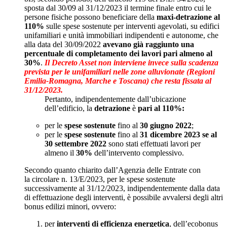
sposta dal 30/09 al 31/12/2023 il termine finale entro cui le
persone fisiche possono beneficiare della
maxi-detrazione al
110%
sulle spese sostenute per interventi agevolati, su edifici
unifamiliari e unità immobiliari indipendenti e autonome, che
alla data del 30/09/2022
avevano già raggiunto una
percentuale di completamento dei lavori pari almeno al
30%
.
Il Decreto Asset non interviene invece sulla scadenza
prevista per le unifamiliari nelle zone alluvionate (Regioni
Emilia-Romagna, Marche e Toscana) che resta fissata al
31/12/2023.
Pertanto, indipendentemente dall’ubicazione
dell’edificio, la
detrazione
è
pari al 110%:
per le
spese sostenute
fino al
30 giugno 2022
;
per le
spese sostenute
fino al
31 dicembre 2023
se al
30 settembre 2022
sono stati effettuati lavori per
almeno il
30%
dell’intervento complessivo.
Secondo quanto chiarito dall’Agenzia delle Entrate con
la circolare n. 13/E/2023, per le spese sostenute
successivamente al 31/12/2023, indipendentemente dalla data
di effettuazione degli interventi, è possibile avvalersi degli altri
bonus edilizi minori, ovvero:
per
interventi di efficienza energetica
, dell’ecobonus