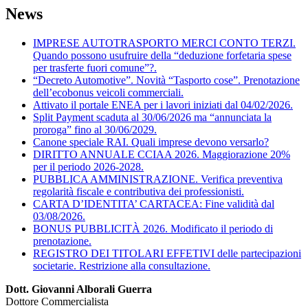
News
IMPRESE AUTOTRASPORTO MERCI CONTO TERZI.
Quando possono usufruire della “deduzione forfetaria spese
per trasferte fuori comune”?.
“Decreto Automotive”. Novità “Tasporto cose”. Prenotazione
dell’ecobonus veicoli commerciali.
Attivato il portale ENEA per i lavori iniziati dal 04/02/2026.
Split Payment scaduta al 30/06/2026 ma “annunciata la
proroga” fino al 30/06/2029.
Canone speciale RAI. Quali imprese devono versarlo?
DIRITTO ANNUALE CCIAA 2026. Maggiorazione 20%
per il periodo 2026-2028.
PUBBLICA AMMINISTRAZIONE. Verifica preventiva
regolarità fiscale e contributiva dei professionisti.
CARTA D’IDENTITA’ CARTACEA: Fine validità dal
03/08/2026.
BONUS PUBBLICITÀ 2026. Modificato il periodo di
prenotazione.
REGISTRO DEI TITOLARI EFFETIVI delle partecipazioni
societarie. Restrizione alla consultazione.
Dott. Giovanni Alborali Guerra
Dottore Commercialista