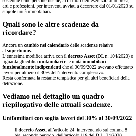
sostenute dalle persone fisiche, al di fuori dell’esercizio di impresa,
arti e professioni, per interventi avviati a decorrere dal 01/01/2023 su
singole unità immobiliari.
Quali sono le altre scadenze da
ricordare?
Ancora un
cambio nel calendario
delle scadenze relative
al
superbonus
.
L’ennesima modifica arriva con il
decreto Asset
(DL n. 104/2023) e
riguarda gli
edifici unifamiliari
e le unità
immobiliari
funzionalmente indipendenti
che al 30/09/2022 avevano effettuato
lavori per almeno il 30% dell’intervento complessivo.
Resta confermata la restante tempistica per gli altri beneficiari della
detrazione.
Vediamo nel dettaglio un quadro
riepilogativo delle attuali scadenze.
Unifamiliari con soglia lavori del 30% al 30/09/2022
Il
decreto Asset
, all’articolo 24, intervenendo sul comma 8
bis, secondo periodo, dell’articolo 119 del D.L. 34/2020,