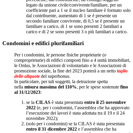
legato da unione civile/convivente/familiare, per un
coefficiente pari a 1 se il nucleo familiare è formato solo
dal contribuente, aumentato di 1 se è presente un
secondo familiare convivente, di 0,5 se è presente un
familiare a carico, di 1 se sono presenti 2 familiari a
carico e di 2 se sono presenti 3 o più familiari a carico.
Condomìni e edifici plurifamiliari
Per i condomini, le persone fisiche proprietarie (o
comproprietarie) di edifici composti fino a 4 unità immobiliari,
le Onlus, le Associazioni di volontariato e le Associazioni di
promozione sociale, la fine del 2023 porterà a un netto
taglio
delle aliquote
del superbonus.
In particolare, per tali soggetti, la detrazione spetta
nella
misura massima del 110%
, per le spese sostenute
fino
al 31/12/2023
:
se la
CILAS
è stata presentata
entro il 25 novembre
2022
(e, per i condomini, l’assemblea che ha approvato
l’esecuzione dei lavori è stata adottata tra il 19 e il 24
novembre 2022);
(solo per i condomini) se la CILAS è stata presentata
entro il 31 dicembre 2022
e l’assemblea che ha