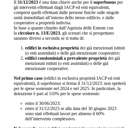
Il
31/12/2023
è una data chiave anche per il
superbonus
per
gli interventi effettuati dagli IACP ed enti equivalenti,
compresi quelli effettuati dalle persone fisiche sulle singole
unità immobiliari all’interno dello stesso edificio, e dalle
cooperative a proprietà indivisa.
In base a quanto chiarito dall’Agenzia delle Entrate con
la
circolare n. 13/E/2023
, gli scenari che si prospettano
saranno diversi a seconda se si tratta di:
edifici in esclusiva proprietà
dei già menzionati istituti
(o enti assimilati) o delle già menzionate cooperative;
edifici condominiali a prevalente proprietà
dei già
menzionati istituti (o enti assimilati) o delle già
menzionate cooperative.
Nel primo caso
(edifici in esclusiva proprietà IACP ed enti
equivalenti), il superbonus si ferma il 31/12/2023: non spetterà
per le spese sostenute nel 2024 e nel 2025. In particolare, la
detrazione è pari al 110% per le spese sostenute:
entro il 30/06/2023;
entro il 31/12/2023 se alla data del 30 giugno 2023
sono stati effettuati lavori per almeno il 60%
dell’intervento complessivo.