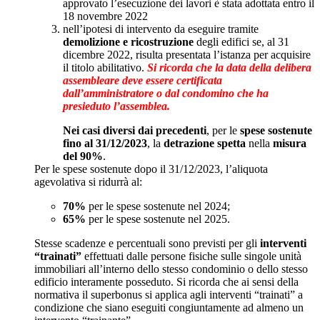
approvato l’esecuzione dei lavori è stata adottata entro il
18 novembre 2022
nell’ipotesi di intervento da eseguire tramite
demolizione e ricostruzione
degli edifici se, al 31
dicembre 2022, risulta presentata l’istanza per acquisire
il titolo abilitativo.
Si ricorda che la data della delibera
assembleare deve essere certificata
dall’amministratore o dal condomino che ha
presieduto l’assemblea.
Nei
casi diversi dai precedenti
, per le
spese sostenute
fino al 31/12/2023
, la
detrazione spetta
nella
misura
del 90%
.
Per le spese sostenute dopo il 31/12/2023, l’aliquota
agevolativa si ridurrà al:
70%
per le spese sostenute nel 2024;
65%
per le spese sostenute nel 2025.
Stesse scadenze e percentuali sono previsti per gli
interventi
“trainati”
effettuati dalle persone fisiche sulle singole unità
immobiliari all’interno dello stesso condominio o dello stesso
edificio interamente posseduto. Si ricorda che ai sensi della
normativa il superbonus si applica agli interventi “trainati” a
condizione che siano eseguiti congiuntamente ad almeno un