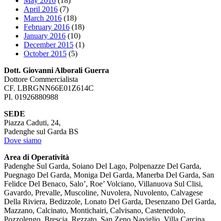
May 2016
(18)
April 2016
(7)
March 2016
(18)
February 2016
(18)
January 2016
(10)
December 2015
(1)
October 2015
(5)
Dott. Giovanni Alborali Guerra
Dottore Commercialista
CF. LBRGNN66E01Z614C
PI. 01926880988
SEDE
Piazza Caduti, 24,
Padenghe sul Garda BS
Dove siamo
Area di Operatività
Padenghe Sul Garda, Soiano Del Lago, Polpenazze Del Garda,
Puegnago Del Garda, Moniga Del Garda, Manerba Del Garda, San
Felidce Del Benaco, Salo’, Roe’ Volciano, Villanuova Sul Clisi,
Gavardo, Prevalle, Muscoline, Nuvolera, Nuvolento, Calvagese
Della Riviera, Bedizzole, Lonato Del Garda, Desenzano Del Garda,
Mazzano, Calcinato, Montichairi, Calvisano, Castenedolo,
Pozzolengo, Brescia, Rezzato, San Zeno Naviglio, Villa Carcina,