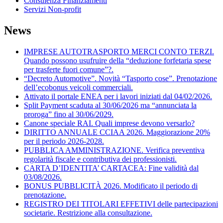
Consulenza Finanziamenti
Servizi Non-profit
News
IMPRESE AUTOTRASPORTO MERCI CONTO TERZI.
Quando possono usufruire della “deduzione forfetaria spese
per trasferte fuori comune”?.
“Decreto Automotive”. Novità “Tasporto cose”. Prenotazione
dell’ecobonus veicoli commerciali.
Attivato il portale ENEA per i lavori iniziati dal 04/02/2026.
Split Payment scaduta al 30/06/2026 ma “annunciata la
proroga” fino al 30/06/2029.
Canone speciale RAI. Quali imprese devono versarlo?
DIRITTO ANNUALE CCIAA 2026. Maggiorazione 20%
per il periodo 2026-2028.
PUBBLICA AMMINISTRAZIONE. Verifica preventiva
regolarità fiscale e contributiva dei professionisti.
CARTA D’IDENTITA’ CARTACEA: Fine validità dal
03/08/2026.
BONUS PUBBLICITÀ 2026. Modificato il periodo di
prenotazione.
REGISTRO DEI TITOLARI EFFETIVI delle partecipazioni
societarie. Restrizione alla consultazione.