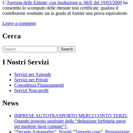
L’
Agenzia delle Entrate, con risoluzione n. 68/E del 19/03/2009
ha
consentito lo scomputo delle ritenute non certificate, qualora il
contribuente sostituito sia in grado di fornire una prova equivalente.
Leave a comment
Cerca
Search
for:
I Nostri Servizi
Servizi per Aziende
Servizi per Privati
Consulenza Finanziamenti
Servizi Non-profit
News
IMPRESE AUTOTRASPORTO MERCI CONTO TERZI.
Quando possono usufruire della “deduzione forfetaria spese
per trasferte fuori comune”?.
“Decreto Automotive”. Novità “Tasporto cose”. Prenotazione