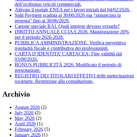
dell’ecobonus veicoli commerciali.
Attivato il portale ENEA per i lavori iniziati dal 04/02/2026.
Split Payment scaduta al 30/06/2026 ma “annunciata la
proroga” fino al 30/06/2029.
Canone speciale RAI. Quali imprese devono versarlo?
DIRITTO ANNUALE CCIAA 2026. Maggiorazione 20%
per il periodo 2026-2028.
PUBBLICA AMMINISTRAZIONE. Verifica preventiva
regolarità fiscale e contributiva dei professionisti.
CARTA D’IDENTITA’ CARTACEA: Fine validità dal
03/08/2026.
BONUS PUBBLICITÀ 2026. Modificato il periodo di
prenotazione.
REGISTRO DEI TITOLARI EFFETIVI delle partecipazioni
societarie. Restrizione alla consultazione.
Archivio
August 2026
(2)
July 2026
(2)
May 2026
(2)
April 2026
(1)
February 2026
(5)
January 2026
(1)