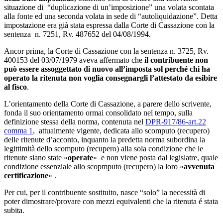
situazione di “duplicazione di un’imposizione” una volata scontata
alla fonte ed una seconda volata in sede di “autoliquidazione”. Detta
impostazione era già stata espressa dalla Corte di Cassazione con la
sentenza n. 7251, Rv. 487652 del 04/08/1994.
Ancor prima, la Corte di Cassazione con la sentenza n. 3725, Rv.
400153 del 03/07/1979 aveva affermato che
il contribuente non
può essere assoggettato di nuovo all’imposta sol perché chi ha
operato la ritenuta non voglia consegnargli l’attestato da esibire
al fisco
.
L’orientamento della Corte di Cassazione, a parere dello scrivente,
fonda il suo orientamento ormai consolidato nel tempo, sulla
definizione stessa della norma, contenuta nel
DPR-917/86-art.22
comma 1
, attualmente vigente, dedicata allo scomputo (recupero)
delle ritenute d’acconto, inquanto la predetta norma subordina la
legittimità dello scomputo (recupero) alla sola condizione che le
ritenute siano state «
operate
» e non viene posta dal legislatre, quale
condizione essenziale allo scopmputo (recupero) la loro «
avvenuta
certificazione
» .
Per cui, per il contribuente sostituito, nasce “solo” la necessità di
poter dimostrare/provare con mezzi equivalenti che la ritenuta é stata
subita.