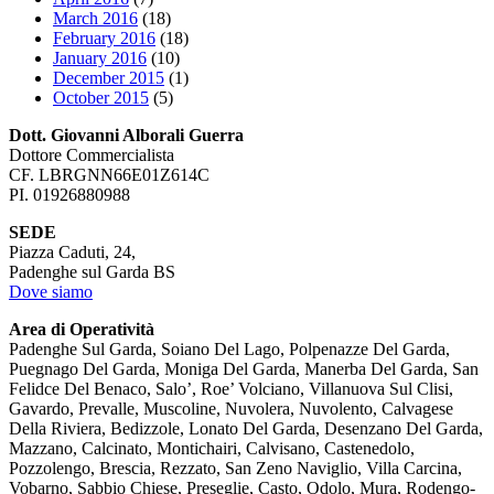
March 2016
(18)
February 2016
(18)
January 2016
(10)
December 2015
(1)
October 2015
(5)
Dott. Giovanni Alborali Guerra
Dottore Commercialista
CF. LBRGNN66E01Z614C
PI. 01926880988
SEDE
Piazza Caduti, 24,
Padenghe sul Garda BS
Dove siamo
Area di Operatività
Padenghe Sul Garda, Soiano Del Lago, Polpenazze Del Garda,
Puegnago Del Garda, Moniga Del Garda, Manerba Del Garda, San
Felidce Del Benaco, Salo’, Roe’ Volciano, Villanuova Sul Clisi,
Gavardo, Prevalle, Muscoline, Nuvolera, Nuvolento, Calvagese
Della Riviera, Bedizzole, Lonato Del Garda, Desenzano Del Garda,
Mazzano, Calcinato, Montichairi, Calvisano, Castenedolo,
Pozzolengo, Brescia, Rezzato, San Zeno Naviglio, Villa Carcina,
Vobarno, Sabbio Chiese, Preseglie, Casto, Odolo, Mura, Rodengo-