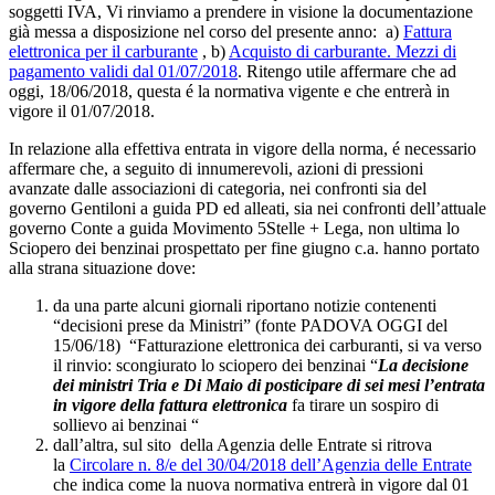
soggetti IVA, Vi rinviamo a prendere in visione la documentazione
già messa a disposizione nel corso del presente anno: a)
Fattura
elettronica per il carburante
, b)
Acquisto di carburante. Mezzi di
pagamento validi dal 01/07/2018
. Ritengo utile affermare che ad
oggi, 18/06/2018, questa é la normativa vigente e che entrerà in
vigore il 01/07/2018.
In relazione alla effettiva entrata in vigore della norma, é necessario
affermare che, a seguito di innumerevoli, azioni di pressioni
avanzate dalle associazioni di categoria, nei confronti sia del
governo Gentiloni a guida PD ed alleati, sia nei confronti dell’attuale
governo Conte a guida Movimento 5Stelle + Lega, non ultima lo
Sciopero dei benzinai prospettato per fine giugno c.a. hanno portato
alla strana situazione dove:
da una parte alcuni giornali riportano notizie contenenti
“decisioni prese da Ministri” (fonte PADOVA OGGI del
15/06/18) “Fatturazione elettronica dei carburanti, si va verso
il rinvio: scongiurato lo sciopero dei benzinai “
La decisione
dei ministri Tria e Di Maio di posticipare di sei mesi l’entrata
in vigore della fattura elettronica
fa tirare un sospiro di
sollievo ai benzinai “
dall’altra, sul sito della Agenzia delle Entrate si ritrova
la
Circolare n. 8/e del 30/04/2018 dell’Agenzia delle Entrate
che indica come la nuova normativa entrerà in vigore dal 01