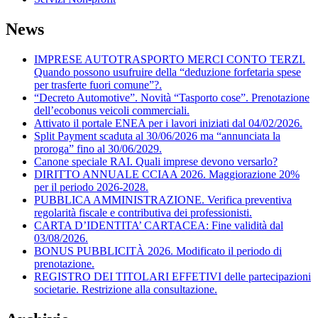
News
IMPRESE AUTOTRASPORTO MERCI CONTO TERZI.
Quando possono usufruire della “deduzione forfetaria spese
per trasferte fuori comune”?.
“Decreto Automotive”. Novità “Tasporto cose”. Prenotazione
dell’ecobonus veicoli commerciali.
Attivato il portale ENEA per i lavori iniziati dal 04/02/2026.
Split Payment scaduta al 30/06/2026 ma “annunciata la
proroga” fino al 30/06/2029.
Canone speciale RAI. Quali imprese devono versarlo?
DIRITTO ANNUALE CCIAA 2026. Maggiorazione 20%
per il periodo 2026-2028.
PUBBLICA AMMINISTRAZIONE. Verifica preventiva
regolarità fiscale e contributiva dei professionisti.
CARTA D’IDENTITA’ CARTACEA: Fine validità dal
03/08/2026.
BONUS PUBBLICITÀ 2026. Modificato il periodo di
prenotazione.
REGISTRO DEI TITOLARI EFFETIVI delle partecipazioni
societarie. Restrizione alla consultazione.