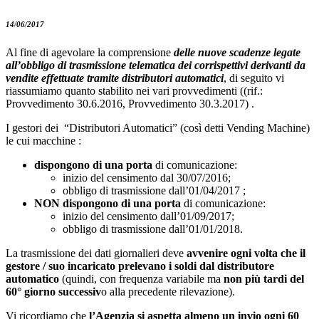
14/06/2017
Al fine di agevolare la comprensione
delle nuove scadenze legate
all’obbligo di trasmissione telematica dei corrispettivi derivanti da
vendite effettuate tramite distributori automatici
, di seguito vi
riassumiamo quanto stabilito nei vari provvedimenti ((rif.:
Provvedimento 30.6.2016, Provvedimento 30.3.2017) .
I gestori dei “Distributori Automatici” (così detti Vending Machine)
le cui macchine :
dispongono di una porta
di comunicazione:
inizio del censimento dal 30/07/2016;
obbligo di trasmissione dall’01/04/2017 ;
NON dispongono di una porta
di comunicazione:
inizio del censimento dall’01/09/2017;
obbligo di trasmissione dall’01/01/2018.
La trasmissione dei dati giornalieri deve
avvenire ogni volta che il
gestore / suo incaricato
prelevano i soldi dal distributore
automatico
(quindi, con frequenza variabile ma
non più tardi
del
60° giorno successiv
o alla precedente rilevazione).
Vi ricordiamo che
l’Agenzia si aspetta almeno un invio ogni 60