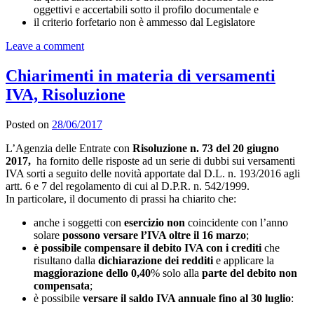
oggettivi e accertabili sotto il profilo documentale e
il criterio forfetario non è ammesso dal Legislatore
Leave a comment
Chiarimenti in materia di versamenti
IVA, Risoluzione
Posted on
28/06/2017
L’Agenzia delle Entrate con
Risoluzione
n. 73 del
20 giugno
2017,
ha fornito delle risposte ad un serie di dubbi sui versamenti
IVA sorti a seguito delle novità apportate dal D.L. n. 193/2016 agli
artt. 6 e 7 del regolamento di cui al D.P.R. n. 542/1999.
In particolare, il documento di prassi ha chiarito che:
anche i soggetti con
esercizio non
coincidente con l’anno
solare
possono versare l’IVA oltre il 16 marzo
;
è possibile compensare il debito IVA con i crediti
che
risultano dalla
dichiarazione dei redditi
e applicare la
maggiorazione dello 0,40
% solo alla
parte del debito non
compensata
;
è possibile
versare il saldo IVA annuale fino al 30 luglio
: