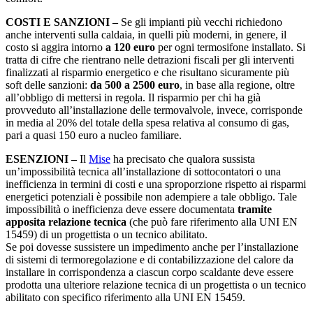
COSTI E SANZIONI –
Se gli impianti più vecchi richiedono
anche interventi sulla caldaia, in quelli più moderni, in genere, il
costo si aggira intorno
a 120 euro
per ogni termosifone installato. Si
tratta di cifre che rientrano nelle detrazioni fiscali per gli interventi
finalizzati al risparmio energetico e che risultano sicuramente più
soft delle sanzioni:
da 500 a 2500 euro
, in base alla regione, oltre
all’obbligo di mettersi in regola. Il risparmio per chi ha già
provveduto all’installazione delle termovalvole, invece, corrisponde
in media al 20% del totale della spesa relativa al consumo di gas,
pari a quasi 150 euro a nucleo familiare.
ESENZIONI –
Il
Mise
ha precisato che qualora sussista
un’impossibilità tecnica all’installazione di sottocontatori o una
inefficienza in termini di costi e una sproporzione rispetto ai risparmi
energetici potenziali è possibile non adempiere a tale obbligo. Tale
impossibilità o inefficienza deve essere documentata
tramite
apposita relazione tecnica
(che può fare riferimento alla UNI EN
15459) di un progettista o un tecnico abilitato.
Se poi dovesse sussistere un impedimento anche per l’installazione
di sistemi di termoregolazione e di contabilizzazione del calore da
installare in corrispondenza a ciascun corpo scaldante deve essere
prodotta una ulteriore relazione tecnica di un progettista o un tecnico
abilitato con specifico riferimento alla UNI EN 15459.