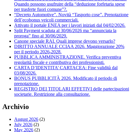
Quando possono usufruire della “deduzione forfetaria spese
per trasferte fuori comune”?.
“Decreto Automotive”. Novità “Tasporto cose”. Prenotazione
dell’ecobonus veicoli commerciali.
Attivato il portale ENEA per i lavori iniziati dal 04/02/2026.
Split Payment scaduta al 30/06/2026 ma “annunciata la
proroga” fino al 30/06/2029.
Canone speciale RAI. Quali imprese devono versarlo?
DIRITTO ANNUALE CCIAA 2026. Maggiorazione 20%
per il periodo 2026-2028.
PUBBLICA AMMINISTRAZIONE. Verifica preventiva
regolarità fiscale e contributiva dei professionisti.
CARTA D’IDENTITA’ CARTACEA: Fine validità dal
03/08/2026.
BONUS PUBBLICITÀ 2026. Modificato il periodo di
prenotazione.
REGISTRO DEI TITOLARI EFFETIVI delle partecipazioni
societarie. Restrizione alla consultazione.
Archivio
August 2026
(2)
July 2026
(2)
May 2026
(2)