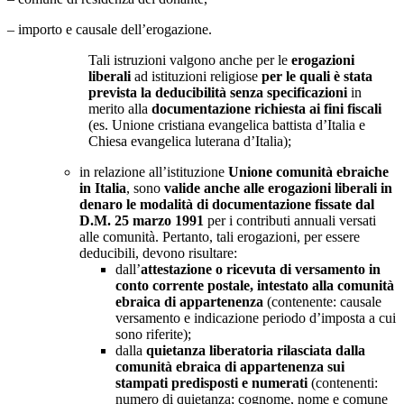
– importo e causale dell’erogazione.
Tali istruzioni valgono anche per le
erogazioni
liberali
ad istituzioni religiose
per le quali è stata
prevista la deducibilità senza specificazioni
in
merito alla
documentazione richiesta ai fini fiscali
(es. Unione cristiana evangelica battista d’Italia e
Chiesa evangelica luterana d’Italia);
in relazione all’istituzione
Unione comunità ebraiche
in Italia
, sono
valide anche alle erogazioni liberali in
denaro le modalità di documentazione fissate dal
D.M. 25 marzo 1991
per i contributi annuali versati
alle comunità. Pertanto, tali erogazioni, per essere
deducibili, devono risultare:
dall’
attestazione o ricevuta di versamento in
conto corrente postale, intestato alla comunità
ebraica di appartenenza
(contenente: causale
versamento e indicazione periodo d’imposta a cui
sono riferite);
dalla
quietanza liberatoria rilasciata dalla
comunità ebraica di appartenenza sui
stampati predisposti e numerati
(contenenti:
numero di quietanza; cognome, nome e comune