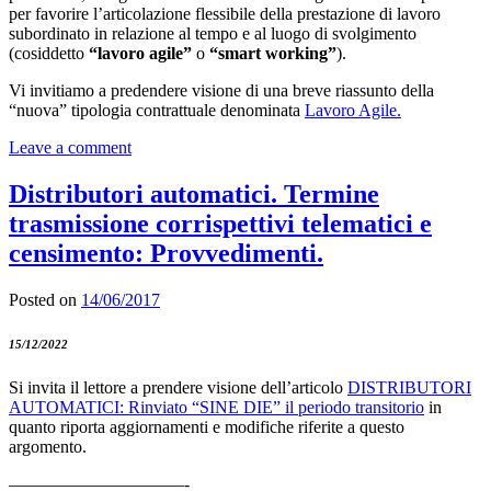
per favorire l’articolazione flessibile della prestazione di lavoro
subordinato in relazione al tempo e al luogo di svolgimento
(cosiddetto
“lavoro agile”
o
“smart working”
).
Vi invitiamo a predendere visione di una breve riassunto della
“nuova” tipologia contrattuale denominata
Lavoro Agile.
Leave a comment
Distributori automatici. Termine
trasmissione corrispettivi telematici e
censimento: Provvedimenti.
Posted on
14/06/2017
15/12/2022
Si invita il lettore a prendere visione dell’articolo
DISTRIBUTORI
AUTOMATICI: Rinviato “SINE DIE” il periodo transitorio
in
quanto riporta aggiornamenti e modifiche riferite a questo
argomento.
——————————-