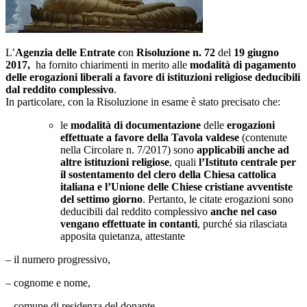
L’
Agenzia delle Entrate c
on
Risoluzione
n. 72
del
19 giugno
2017,
ha fornito chiarimenti in merito alle
modalità di pagamento
delle erogazioni liberali a favore di istituzioni religiose deducibili
dal reddito complessivo
.
In particolare, con la Risoluzione in esame è stato precisato che:
le
modalità di documentazione
delle
erogazioni
effettuate a favore della Tavola valdese
(contenute
nella Circolare n. 7/2017) sono
applicabili anche ad
altre istituzioni religiose
, quali
l’Istituto centrale per
il sostentamento del clero della Chiesa cattolica
italiana e l’Unione delle Chiese cristiane avventiste
del settimo giorno
. Pertanto, le citate erogazioni sono
deducibili dal reddito complessivo
anche nel caso
vengano effettuate in contanti
, purché sia rilasciata
apposita quietanza, attestante
– il numero progressivo,
– cognome e nome,
– comune di residenza del donante,