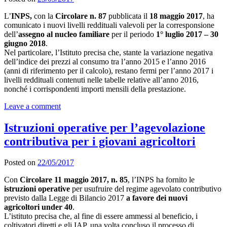
L’
INPS,
con la
Circolare n. 87
pubblicata il
18 maggio 2017
, ha
comunicato i nuovi livelli reddituali valevoli per la corresponsione
dell’
assegno al nucleo familiare
per il periodo
1° luglio 2017 – 30
giugno 2018
.
Nel particolare, l’Istituto precisa che, stante la variazione negativa
dell’indice dei prezzi al consumo tra l’anno 2015 e l’anno 2016
(anni di riferimento per il calcolo), restano fermi per l’anno 2017 i
livelli reddituali contenuti nelle tabelle relative all’anno 2016,
nonché i corrispondenti importi mensili della prestazione.
Leave a comment
Istruzioni operative per l’agevolazione
contributiva per i giovani agricoltori
Posted on
22/05/2017
Con
Circolare 11 maggio 2017, n. 85
, l’INPS ha fornito le
istruzioni operative
per usufruire del regime agevolato contributivo
previsto dalla Legge di Bilancio 2017
a favore dei nuovi
agricoltori under 40
.
L’istituto precisa che, al fine di essere ammessi al beneficio, i
coltivatori diretti e gli IAP, una volta concluso il processo di