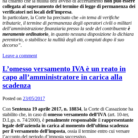
ha chiarito che la nullità dell’avviso di accertamento
non può essere
collegata al superamento del termine di legge di permanenza dei
verificatori nei locali dell’impresa
.
In particolare, la Corte ha precisato che
«in tema di verifiche
tributarie, il termine di permanenza degli operatori civili o militari
dell’amministrazione finanziaria presso la sede del contribuente
è
meramente ordinatorio
, in quanto nessuna disposizione lo dichiara
perentorio, o stabilisce la nullità degli atti compiuti dopo il suo
decorso”.
Leave a comment
L’omesso versamento IVA è un reato in
capo all’amministratore in carica alla
scadenza
Posted on
23/05/2017
Con
Sentenza 19 aprile 2017, n. 18834
, la Corte di Cassazione ha
stabilito che, in caso di
omesso versamento dell’IVA
(art. 10-ter,
D.Lgs. n. 74/2000), è
penalmente responsabile
il
rappresentante
legale dell’azienda in carica al momento dell’ultima scadenza
per il versamento dell’imposta
, ossia il termine entro cui versare
l’acconto del periodo d’imposta successivo.