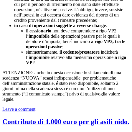
cui per il periodo di riferimento non siano state effettuate
operazioni, né attive né passive. L’obbligo, invece, sussiste
nell’ipotesi in cui occorra dare evidenza del riporto di un
credito proveniente dal t rimestre precedente;
in caso di operazioni soggette a reverse charge
:
il
cessionario
non deve comprendere a rigo VP2
l’
imponibile
delle operazioni passive per le quali è
debitore d’imposta, bensì indicarlo
a rigo VP3, tra le
operazioni passive
;
simmetricamente,
il cedente/prestatore
indicherà
l’
imponibile
relativo alla medesima operazione
a rigo
VP2
.
ATTENZIONE: anche in questa occasione lo slittamento di una
scadenza “NUOVA” resasi indispensabile, per problematiche
dell’amminsitrazione statale, é stato reso disponibile, soltanto 2
giorni prima della scadenza stessa é con uno l’utilizzo di uno
strumento (“il comunicato stampa”) privo di qualsivoglia valore
legale.
Leave a comment
Contributo di 1.000 euro per gli asili nido.