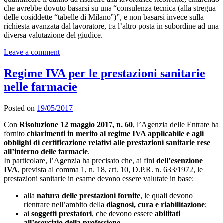
che avrebbe dovuto basarsi su una “consulenza tecnica (alla stregua
delle cosiddette “tabelle di Milano”)”, e non basarsi invece sulla
richiesta avanzata dal lavoratore, tra l’altro posta in subordine ad una
diversa valutazione del giudice.
Leave a comment
Regime IVA per le prestazioni sanitarie
nelle farmacie
Posted on
19/05/2017
Con
Risoluzione 12 maggio 2017, n. 60
, l’Agenzia delle Entrate ha
fornito
chiarimenti in merito al regime IVA applicabile e agli
obblighi di certificazione relativi alle prestazioni sanitarie rese
all’interno delle farmacie
.
In particolare, l’Agenzia ha precisato che, ai fini
dell’esenzione
IVA
, prevista al comma 1, n. 18, art. 10, D.P.R. n. 633/1972, le
prestazioni sanitarie in esame devono essere valutate in base:
alla
natura delle prestazioni fornite
, le quali devono
rientrare nell’ambito della
diagnosi, cura e riabilitazione
;
ai
soggetti prestatori
, che devono essere
abilitati
all’esercizio della professione
.