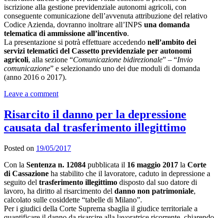
iscrizione alla gestione previdenziale autonomi agricoli, con
conseguente comunicazione dell’avvenuta attribuzione del relativo
Codice Azienda, dovranno inoltrare all’INPS
una domanda
telematica di ammissione all’incentivo
.
La presentazione si potrà effettuare accedendo
nell’ambito dei
servizi telematici del Cassetto previdenziale per autonomi
agricoli
, alla sezione “
Comunicazione bidirezionale
” – “
Invio
comunicazione
” e selezionando uno dei due moduli di domanda
(anno 2016 o 2017).
Leave a comment
Risarcito il danno per la depressione
causata dal trasferimento illegittimo
Posted on
19/05/2017
Con la
Sentenza n. 12084
pubblicata il
16 maggio 2017
la
Corte
di Cassazione
ha stabilito che il lavoratore, caduto in depressione a
seguito del
trasferimento illegittimo
disposto dal suo datore di
lavoro, ha diritto al risarcimento del
danno non patrimoniale
,
calcolato sulle cosiddette “tabelle di Milano”.
Per i giudici della Corte Suprema sbaglia il giudice territoriale a
quantificare il danno da risarcire alla lavoratrice ricorrente, chiarendo