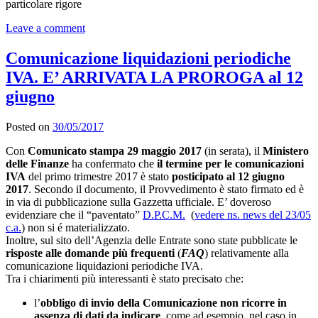
particolare rigore
Leave a comment
Comunicazione liquidazioni periodiche
IVA. E’ ARRIVATA LA PROROGA al 12
giugno
Posted on
30/05/2017
Con
Comunicato stampa 29 maggio 2017
(in serata), il
Ministero
delle Finanze
ha confermato che
il termine per le comunicazioni
IVA
del primo trimestre 2017 è stato
posticipato al 12 giugno
2017
. Secondo il documento, il Provvedimento è stato firmato ed è
in via di pubblicazione sulla Gazzetta ufficiale. E’ doveroso
evidenziare che il “paventato”
D.P.C.M.
(
vedere ns. news del 23/05
c.a.
) non si é materializzato.
Inoltre, sul sito dell’Agenzia delle Entrate sono state pubblicate le
risposte alle domande più frequenti
(
FAQ
) relativamente alla
comunicazione liquidazioni periodiche IVA.
Tra i chiarimenti più interessanti è stato precisato che:
l’
obbligo di invio della Comunicazione non ricorre in
assenza di dati da indicare
, come ad esempio, nel caso in