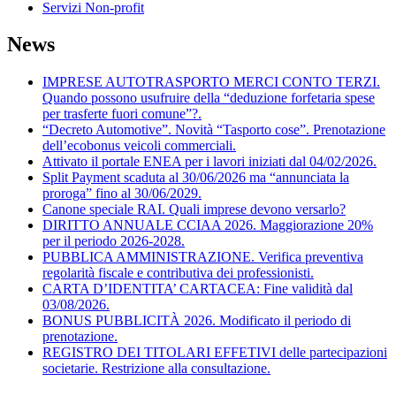
Servizi Non-profit
News
IMPRESE AUTOTRASPORTO MERCI CONTO TERZI.
Quando possono usufruire della “deduzione forfetaria spese
per trasferte fuori comune”?.
“Decreto Automotive”. Novità “Tasporto cose”. Prenotazione
dell’ecobonus veicoli commerciali.
Attivato il portale ENEA per i lavori iniziati dal 04/02/2026.
Split Payment scaduta al 30/06/2026 ma “annunciata la
proroga” fino al 30/06/2029.
Canone speciale RAI. Quali imprese devono versarlo?
DIRITTO ANNUALE CCIAA 2026. Maggiorazione 20%
per il periodo 2026-2028.
PUBBLICA AMMINISTRAZIONE. Verifica preventiva
regolarità fiscale e contributiva dei professionisti.
CARTA D’IDENTITA’ CARTACEA: Fine validità dal
03/08/2026.
BONUS PUBBLICITÀ 2026. Modificato il periodo di
prenotazione.
REGISTRO DEI TITOLARI EFFETIVI delle partecipazioni
societarie. Restrizione alla consultazione.