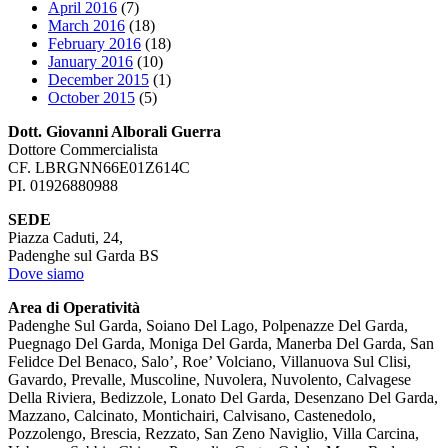
April 2016
(7)
March 2016
(18)
February 2016
(18)
January 2016
(10)
December 2015
(1)
October 2015
(5)
Dott. Giovanni Alborali Guerra
Dottore Commercialista
CF. LBRGNN66E01Z614C
PI. 01926880988
SEDE
Piazza Caduti, 24,
Padenghe sul Garda BS
Dove siamo
Area di Operatività
Padenghe Sul Garda, Soiano Del Lago, Polpenazze Del Garda,
Puegnago Del Garda, Moniga Del Garda, Manerba Del Garda, San
Felidce Del Benaco, Salo’, Roe’ Volciano, Villanuova Sul Clisi,
Gavardo, Prevalle, Muscoline, Nuvolera, Nuvolento, Calvagese
Della Riviera, Bedizzole, Lonato Del Garda, Desenzano Del Garda,
Mazzano, Calcinato, Montichairi, Calvisano, Castenedolo,
Pozzolengo, Brescia, Rezzato, San Zeno Naviglio, Villa Carcina,