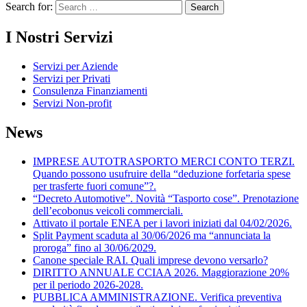
Search for:
I Nostri Servizi
Servizi per Aziende
Servizi per Privati
Consulenza Finanziamenti
Servizi Non-profit
News
IMPRESE AUTOTRASPORTO MERCI CONTO TERZI.
Quando possono usufruire della “deduzione forfetaria spese
per trasferte fuori comune”?.
“Decreto Automotive”. Novità “Tasporto cose”. Prenotazione
dell’ecobonus veicoli commerciali.
Attivato il portale ENEA per i lavori iniziati dal 04/02/2026.
Split Payment scaduta al 30/06/2026 ma “annunciata la
proroga” fino al 30/06/2029.
Canone speciale RAI. Quali imprese devono versarlo?
DIRITTO ANNUALE CCIAA 2026. Maggiorazione 20%
per il periodo 2026-2028.
PUBBLICA AMMINISTRAZIONE. Verifica preventiva