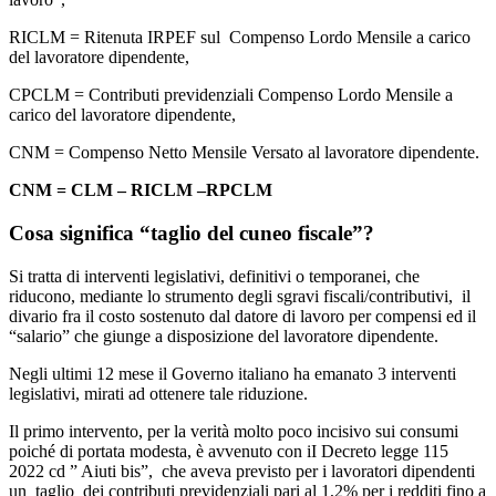
RICLM = Ritenuta IRPEF sul Compenso Lordo Mensile a carico
del lavoratore dipendente,
CPCLM = Contributi previdenziali Compenso Lordo Mensile a
carico del lavoratore dipendente,
CNM = Compenso Netto Mensile Versato al lavoratore dipendente.
CNM = CLM – RICLM –RPCLM
Cosa significa “taglio del cuneo fiscale”?
Si tratta di interventi legislativi, definitivi o temporanei, che
riducono, mediante lo strumento degli sgravi fiscali/contributivi, il
divario fra il costo sostenuto dal datore di lavoro per compensi ed il
“salario” che giunge a disposizione del lavoratore dipendente.
Negli ultimi 12 mese il Governo italiano ha emanato 3 interventi
legislativi, mirati ad ottenere tale riduzione.
Il primo intervento, per la verità molto poco incisivo sui consumi
poiché di portata modesta, è avvenuto con iI Decreto legge 115
2022 cd ” Aiuti bis”, che aveva previsto per i lavoratori dipendenti
un taglio dei contributi previdenziali pari al 1,2% per i redditi fino a