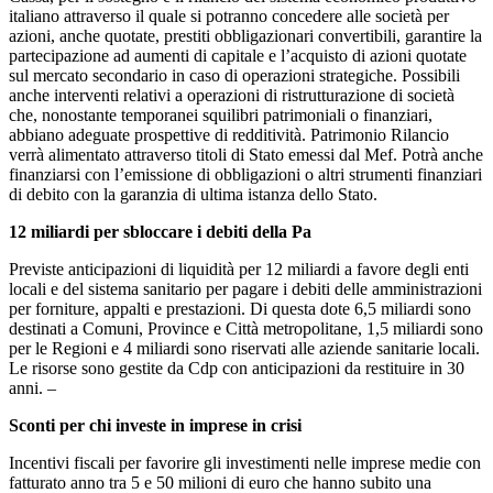
italiano attraverso il quale si potranno concedere alle società per
azioni, anche quotate, prestiti obbligazionari convertibili, garantire la
partecipazione ad aumenti di capitale e l’acquisto di azioni quotate
sul mercato secondario in caso di operazioni strategiche. Possibili
anche interventi relativi a operazioni di ristrutturazione di società
che, nonostante temporanei squilibri patrimoniali o finanziari,
abbiano adeguate prospettive di redditività. Patrimonio Rilancio
verrà alimentato attraverso titoli di Stato emessi dal Mef. Potrà anche
finanziarsi con l’emissione di obbligazioni o altri strumenti finanziari
di debito con la garanzia di ultima istanza dello Stato.
12 miliardi per sbloccare i debiti della Pa
Previste anticipazioni di liquidità per 12 miliardi a favore degli enti
locali e del sistema sanitario per pagare i debiti delle amministrazioni
per forniture, appalti e prestazioni. Di questa dote 6,5 miliardi sono
destinati a Comuni, Province e Città metropolitane, 1,5 miliardi sono
per le Regioni e 4 miliardi sono riservati alle aziende sanitarie locali.
Le risorse sono gestite da Cdp con anticipazioni da restituire in 30
anni. –
Sconti per chi investe in imprese in crisi
Incentivi fiscali per favorire gli investimenti nelle imprese medie con
fatturato anno tra 5 e 50 milioni di euro che hanno subito una