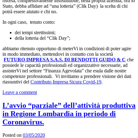
risorsa, complessivamente insostituibile, nella propria azienda, ora lo
Stato, debba affidare ad “una lotteria” (Clik Day) la scelta di chi
potrà essere aiutato e chi no.
In ogni caso, tenuto conto:
dei tempi strettissimi;
della lotteria del “Clik Day”;
abbiamo ritenuto opportuno di meterVi in condizioni di poter agire
in modo immediato, mettendovi in contatto con la società
FUTURO IMPRESA S.A.S. DI BENDOTTI GUIDO & C
che
possiede le capacità professionali ed organizzative necessarie, ad
assisterVi nel settore “Finanza Agevolata” che esula dalle nostre
competenze professionali. Vi invitiamo a prendere visione dei dati
riassuntivi del
Contributo Impresa Sicura Covid-19
.
Leave a comment
L’avvio “parziale” dell’attività produttiva
in Regione Lombardia in periodo di
Coronavirus.
Posted on
03/05/2020