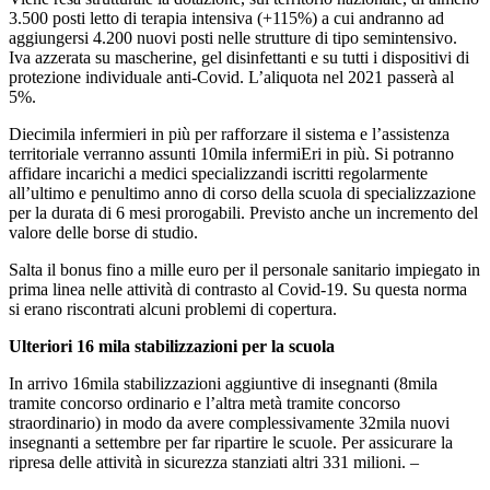
3.500 posti letto di terapia intensiva (+115%) a cui andranno ad
aggiungersi 4.200 nuovi posti nelle strutture di tipo semintensivo.
Iva azzerata su mascherine, gel disinfettanti e su tutti i dispositivi di
protezione individuale anti-Covid. L’aliquota nel 2021 passerà al
5%.
Diecimila infermieri in più per rafforzare il sistema e l’assistenza
territoriale verranno assunti 10mila infermiEri in più. Si potranno
affidare incarichi a medici specializzandi iscritti regolarmente
all’ultimo e penultimo anno di corso della scuola di specializzazione
per la durata di 6 mesi prorogabili. Previsto anche un incremento del
valore delle borse di studio.
Salta il bonus fino a mille euro per il personale sanitario impiegato in
prima linea nelle attività di contrasto al Covid-19. Su questa norma
si erano riscontrati alcuni problemi di copertura.
Ulteriori 16 mila stabilizzazioni per la scuola
In arrivo 16mila stabilizzazioni aggiuntive di insegnanti (8mila
tramite concorso ordinario e l’altra metà tramite concorso
straordinario) in modo da avere complessivamente 32mila nuovi
insegnanti a settembre per far ripartire le scuole. Per assicurare la
ripresa delle attività in sicurezza stanziati altri 331 milioni. –