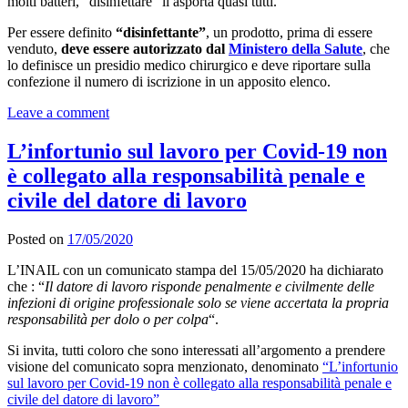
molti batteri, “disinfettare” li asporta quasi tutti.
Per essere definito
“disinfettante”
, un prodotto, prima di essere
venduto,
deve essere autorizzato dal
Ministero della Salute
, che
lo definisce un presidio medico chirurgico e deve riportare sulla
confezione il numero di iscrizione in un apposito elenco.
Leave a comment
L’infortunio sul lavoro per Covid-19 non
è collegato alla responsabilità penale e
civile del datore di lavoro
Posted on
17/05/2020
L’INAIL con un comunicato stampa del 15/05/2020 ha dichiarato
che : “
Il datore di lavoro risponde penalmente e civilmente delle
infezioni di origine professionale solo se viene accertata la propria
responsabilità per dolo o per colpa
“.
Si invita, tutti coloro che sono interessati all’argomento a prendere
visione del comunicato sopra menzionato, denominato
“L’infortunio
sul lavoro per Covid-19 non è collegato alla responsabilità penale e
civile del datore di lavoro”