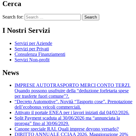
Cerca
Search for:
I Nostri Servizi
Servizi per Aziende
Servizi per Privati
Consulenza Finanziamenti
Servizi Non-profit
News
IMPRESE AUTOTRASPORTO MERCI CONTO TERZI.
Quando possono usufruire della “deduzione forfetaria spese
per trasferte fuori comune”?.
“Decreto Automotive”. Novità “Tasporto cose”. Prenotazione
dell’ecobonus veicoli commerciali.
Attivato il portale ENEA per i lavori iniziati dal 04/02/2026.
Split Payment scaduta al 30/06/2026 ma “annunciata la
proroga” fino al 30/06/2029.
Canone speciale RAI. Quali imprese devono versarlo?
DIRITTO ANNUALE CCIAA 2026. Maggiorazione 20%