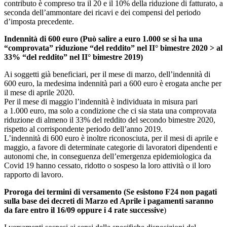
contributo è compreso tra il 20 e il 10% della riduzione di fatturato, a
seconda dell’ammontare dei ricavi e dei compensi del periodo
d’imposta precedente.
Indennità di 600 euro (Può salire a euro 1.000 se si ha una
“comprovata” riduzione “del reddito” nel II° bimestre 2020 > al
33% “del reddito” nel II° bimestre 2019)
Ai soggetti già beneficiari, per il mese di marzo, dell’indennità di
600 euro, la medesima indennità pari a 600 euro è erogata anche per
il mese di aprile 2020.
Per il mese di maggio l’indennità è individuata in misura pari
a 1.000 euro, ma solo a condizione che ci sia stata una comprovata
riduzione di almeno il 33% del reddito del secondo bimestre 2020,
rispetto al corrispondente periodo dell’anno 2019.
L’indennità di 600 euro è inoltre riconosciuta, per il mesi di aprile e
maggio, a favore di determinate categorie di lavoratori dipendenti e
autonomi che, in conseguenza dell’emergenza epidemiologica da
Covid 19 hanno cessato, ridotto o sospeso la loro attività o il loro
rapporto di lavoro.
Proroga dei termini di versamento
(Se esistono F24 non pagati
sulla base dei decreti di Marzo ed Aprile i pagamenti saranno
da fare entro il 16/09 oppure i 4 rate successive
)