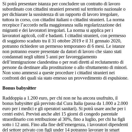
Si potrà presentare istanza per concludere un contratto di lavoro
subordinato con cittadini stranieri presenti sul territorio nazionale o
per dichiarare la sussistenza di un rapporto di lavoro irregolare,
tuttora in corso, con cittadini italiani o cittadini stranieri. La norma
recepisce l’accordo nella maggioranza sulla regolarizzazione dei
migranti e dei lavoratori irregolari. La norma si applica per i
lavoratori agricoli, colf e badanti. I cittadini stranieri, con permesso
di soggiorno scaduto tra il 31 ottobre 2019 e il 31 gennaio 2020,
potranno richiedere un permesso temporaneo di 6 mesi. Le istanze
non potranno essere presentate da datori di lavoro che siano stati
condannati negli ultimi 5 anni per favoreggiamento
dell’immigrazione clandestina o per reati diretti al reclutamento di
persone da destinare alla prostituzione o allo sfruttamento di minori.
Non sono ammessi a queste procedure i cittadini stranieri nei
confronti dei quali sia stato emesso un provvedimento di espulsione.
Bonus babysitter
Raddoppia a 1.200 euro, per chi non ne ha ancora usufruito, il
bonus babysitter già previsto dal Cura Italia (passa da 1.000 a 2.000
euro per i medici e gli operatori sanitari). Si potrà usare anche per i
centri estivi. Previsti anche altri 15 giorni di congedo parentale
straordinario con retribuzione al 30%, fino a luglio, per chi ha figli
sotto i 12 anni. Fino alla fine dell’emergenza, i lavoratori dipendenti
del settore privato con figli under 14 potranno lavorare in smart