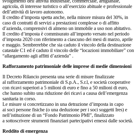
svolgimento dell’attività industriale, commerciale, artigianale,
agricola, di interesse turistico o all’esercizio abituale e professionale
dell’attività di lavoro autonomo.
Il credito d’imposta spetta anche, nella minore misura del 30%, in
caso di contratti di servizi a prestazioni complesse o di affitto
d’azienda, comprensivi di almeno un immobile a uso non abitativo.
Il credito d’imposta è commisurato all’importo versato nel periodo
d’imposta 2020 con riferimento a ciascuno dei mesi di marzo, aprile
e maggio. Sembrerebbe che sia caduto il vincolo della destinazione
catastale C1 ed é caduto il vincolo delle “locazioni immobiliare” con
“allargamento agli affitti d’azienda” .
Rafforzamento patrimoniale delle imprese di medie dimensioni
Il Decreto Rilancio presenta una serie di misure finalizzate
al rafforzamento patrimoniale di S.p.A., S.r.l, e società cooperative
con ricavi superiori a 5 milioni di euro e fino a 50 milioni di euro,
che hanno subito una riduzione dei ricavi a causa dell’emergenza
sanitaria in corso.
Le misure si concretizzano in una detrazione d’imposta in capo
ai soci persone fisiche (o una deduzione per i soci soggetti Ires) e
nell’istituzione di un “Fondo Patrimonio PMI”, finalizzato
a sottoscrivere strumenti finanziari partecipativi emessi dalle società.
Reddito di emergenza