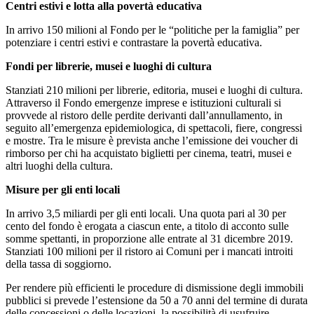
Centri estivi e lotta alla povertà educativa
In arrivo 150 milioni al Fondo per le “politiche per la famiglia” per
potenziare i centri estivi e contrastare la povertà educativa.
Fondi per librerie, musei e luoghi di cultura
Stanziati 210 milioni per librerie, editoria, musei e luoghi di cultura.
Attraverso il Fondo emergenze imprese e istituzioni culturali si
provvede al ristoro delle perdite derivanti dall’annullamento, in
seguito all’emergenza epidemiologica, di spettacoli, fiere, congressi
e mostre. Tra le misure è prevista anche l’emissione dei voucher di
rimborso per chi ha acquistato biglietti per cinema, teatri, musei e
altri luoghi della cultura.
Misure per gli enti locali
In arrivo 3,5 miliardi per gli enti locali. Una quota pari al 30 per
cento del fondo è erogata a ciascun ente, a titolo di acconto sulle
somme spettanti, in proporzione alle entrate al 31 dicembre 2019.
Stanziati 100 milioni per il ristoro ai Comuni per i mancati introiti
della tassa di soggiorno.
Per rendere più efficienti le procedure di dismissione degli immobili
pubblici si prevede l’estensione da 50 a 70 anni del termine di durata
delle concessioni o delle locazioni, la possibilità di usufruire