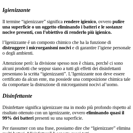
Igienizzante
Il termine “igienizzare” significa
rendere igienico
, ovvero
pulire
una superficie o un oggetto eliminando i batteri e le sostanze
nocive presenti, con l’obiettivo di renderlo più igienico.
l’Igenizzante é un composto chimico che ha la funzione di
distruggere i microrganismi nocivi
e di garantire l’igiene personale
o degli ambienti.
Attenzione però: la divisione spesso non è chiara, perché ci sono
alcuni prodotti che seppur siano a tutti gli effetti dei disinfettanti
presentano la scritta “igienizzanti”. L’Igenizzante non deve essere
certificato da alcun ente, ma possiede una composizione chimica tale
da comportare la distruzione di microrganismi nocivi al’uomo.
Disinfettante
Disinfettare significa igienizzare ma in modo più profondo rispetto al
risultato ottenuto con un igenizzante, ovvero
eliminando quasi il
99% dei batteri
presenti su una superficie.
Per riassumer con una frase, possiamo dire che “Igienizzare” elimina