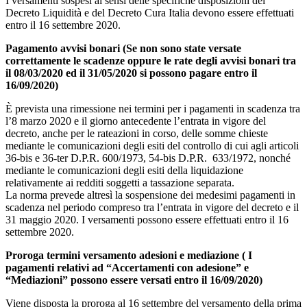
I versamenti sospesi ai sensi delle specifiche disposizioni del
Decreto Liquidità e del Decreto Cura Italia devono essere effettuati
entro il 16 settembre 2020.
Pagamento avvisi bonari
(Se non sono state versate
correttamente le scadenze oppure le rate degli avvisi bonari tra
il 08/03/2020 ed il 31/05/2020 si possono pagare entro il
16/09/2020)
È prevista una rimessione nei termini per i pagamenti in scadenza tra
l’8 marzo 2020 e il giorno antecedente l’entrata in vigore del
decreto, anche per le rateazioni in corso, delle somme chieste
mediante le comunicazioni degli esiti del controllo di cui agli articoli
36-bis e 36-ter D.P.R. 600/1973, 54-bis D.P.R. 633/1972, nonché
mediante le comunicazioni degli esiti della liquidazione
relativamente ai redditi soggetti a tassazione separata.
La norma prevede altresì la sospensione dei medesimi pagamenti in
scadenza nel periodo compreso tra l’entrata in vigore del decreto e il
31 maggio 2020. I versamenti possono essere effettuati entro il 16
settembre 2020.
Proroga termini versamento adesioni e mediazione ( I
pagamenti relativi ad “Accertamenti con adesione” e
“Mediazioni” possono essere versati entro il 16/09/2020)
Viene disposta la proroga al 16 settembre del versamento della prima