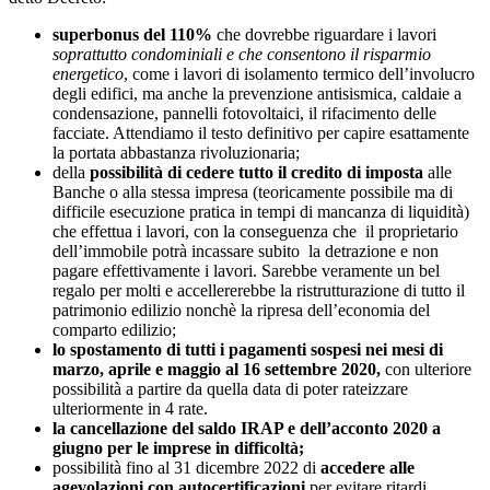
superbonus del 110%
che dovrebbe riguardare i lavori
soprattutto condominiali e che consentono il risparmio
energetico
, come i lavori di isolamento termico dell’involucro
degli edifici, ma anche la prevenzione antisismica, caldaie a
condensazione, pannelli fotovoltaici, il rifacimento delle
facciate. Attendiamo il testo definitivo per capire esattamente
la portata abbastanza rivoluzionaria;
della
possibilità di cedere tutto il credito di imposta
alle
Banche o alla stessa impresa (teoricamente possibile ma di
difficile esecuzione pratica in tempi di mancanza di liquidità)
che effettua i lavori, con la conseguenza che il proprietario
dell’immobile potrà incassare subito la detrazione e non
pagare effettivamente i lavori. Sarebbe veramente un bel
regalo per molti e accellererebbe la ristrutturazione di tutto il
patrimonio edilizio nonchè la ripresa dell’economia del
comparto edilizio;
lo spostamento di tutti i pagamenti sospesi nei mesi di
marzo, aprile e maggio al 16 settembre 2020,
con ulteriore
possibilità a partire da quella data di poter rateizzare
ulteriormente in 4 rate.
la cancellazione del saldo IRAP e dell’acconto 2020 a
giugno per le imprese in difficoltà;
possibilità fino al 31 dicembre 2022 di
accedere alle
agevolazioni con autocertificazioni
per evitare ritardi