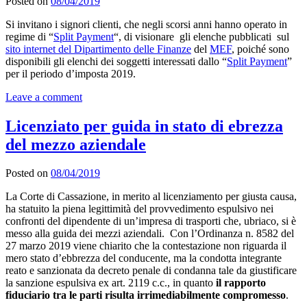
Posted on
08/04/2019
Si invitano i signori clienti, che negli scorsi anni hanno operato in
regime di “
Split Payment
“, di visionare gli elenche pubblicati sul
sito internet del Dipartimento delle Finanze
del
MEF
, poiché sono
disponibili gli elenchi dei soggetti interessati dallo “
Split Payment
”
per il periodo d’imposta 2019.
Leave a comment
Licenziato per guida in stato di ebrezza
del mezzo aziendale
Posted on
08/04/2019
La Corte di Cassazione, in merito al licenziamento per giusta causa,
ha statuito la piena legittimità del provvedimento espulsivo nei
confronti del dipendente di un’impresa di trasporti che, ubriaco, si è
messo alla guida dei mezzi aziendali. Con l’Ordinanza n. 8582 del
27 marzo 2019 viene chiarito che la contestazione non riguarda il
mero stato d’ebbrezza del conducente, ma la condotta integrante
reato e sanzionata da decreto penale di condanna tale da giustificare
la sanzione espulsiva ex art. 2119 c.c., in quanto
il rapporto
fiduciario tra le parti risulta irrimediabilmente compromesso
.