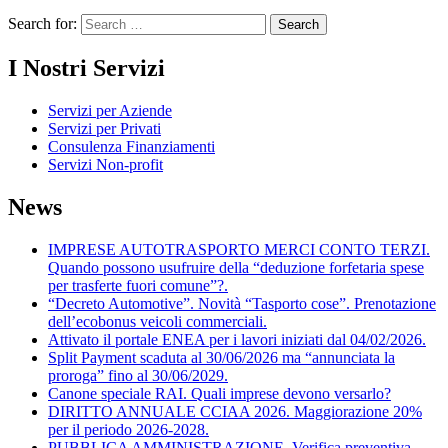
Search for:
I Nostri Servizi
Servizi per Aziende
Servizi per Privati
Consulenza Finanziamenti
Servizi Non-profit
News
IMPRESE AUTOTRASPORTO MERCI CONTO TERZI.
Quando possono usufruire della “deduzione forfetaria spese
per trasferte fuori comune”?.
“Decreto Automotive”. Novità “Tasporto cose”. Prenotazione
dell’ecobonus veicoli commerciali.
Attivato il portale ENEA per i lavori iniziati dal 04/02/2026.
Split Payment scaduta al 30/06/2026 ma “annunciata la
proroga” fino al 30/06/2029.
Canone speciale RAI. Quali imprese devono versarlo?
DIRITTO ANNUALE CCIAA 2026. Maggiorazione 20%
per il periodo 2026-2028.
PUBBLICA AMMINISTRAZIONE. Verifica preventiva