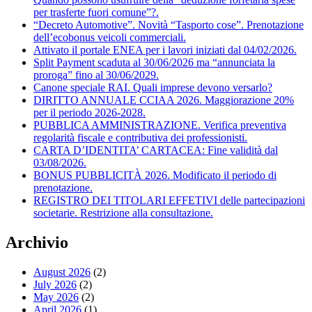
per trasferte fuori comune”?.
“Decreto Automotive”. Novità “Tasporto cose”. Prenotazione
dell’ecobonus veicoli commerciali.
Attivato il portale ENEA per i lavori iniziati dal 04/02/2026.
Split Payment scaduta al 30/06/2026 ma “annunciata la
proroga” fino al 30/06/2029.
Canone speciale RAI. Quali imprese devono versarlo?
DIRITTO ANNUALE CCIAA 2026. Maggiorazione 20%
per il periodo 2026-2028.
PUBBLICA AMMINISTRAZIONE. Verifica preventiva
regolarità fiscale e contributiva dei professionisti.
CARTA D’IDENTITA’ CARTACEA: Fine validità dal
03/08/2026.
BONUS PUBBLICITÀ 2026. Modificato il periodo di
prenotazione.
REGISTRO DEI TITOLARI EFFETIVI delle partecipazioni
societarie. Restrizione alla consultazione.
Archivio
August 2026
(2)
July 2026
(2)
May 2026
(2)
April 2026
(1)