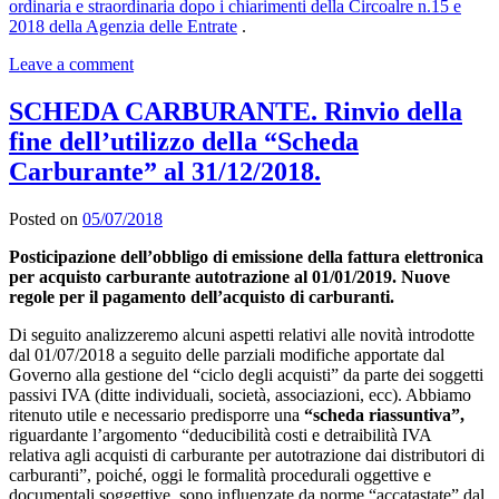
ordinaria e straordinaria dopo i chiarimenti della Circoalre n.15 e
2018 della Agenzia delle Entrate
.
Leave a comment
SCHEDA CARBURANTE. Rinvio della
fine dell’utilizzo della “Scheda
Carburante” al 31/12/2018.
Posted on
05/07/2018
Posticipazione dell’obbligo di emissione della fattura elettronica
per acquisto carburante autotrazione al 01/01/2019. Nuove
regole per il pagamento dell’acquisto di carburanti.
Di seguito analizzeremo alcuni aspetti relativi alle novità introdotte
dal 01/07/2018 a seguito delle parziali modifiche apportate dal
Governo alla gestione del “ciclo degli acquisti” da parte dei soggetti
passivi IVA (ditte individuali, società, associazioni, ecc). Abbiamo
ritenuto utile e necessario predisporre una
“scheda riassuntiva”,
riguardante l’argomento “deducibilità costi e detraibilità IVA
relativa agli acquisti di carburante per autotrazione dai distributori di
carburanti”, poiché, oggi le formalità procedurali oggettive e
documentali soggettive, sono influenzate da norme “accatastate” dal