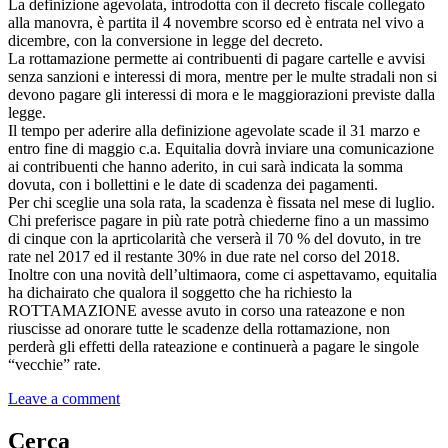
La definizione agevolata, introdotta con il decreto fiscale collegato
alla manovra, è partita il 4 novembre scorso ed è entrata nel vivo a
dicembre, con la conversione in legge del decreto.
La rottamazione permette ai contribuenti di pagare cartelle e avvisi
senza sanzioni e interessi di mora, mentre per le multe stradali non si
devono pagare gli interessi di mora e le maggiorazioni previste dalla
legge.
Il tempo per aderire alla definizione agevolate scade il 31 marzo e
entro fine di maggio c.a. Equitalia dovrà inviare una comunicazione
ai contribuenti che hanno aderito, in cui sarà indicata la somma
dovuta, con i bollettini e le date di scadenza dei pagamenti.
Per chi sceglie una sola rata, la scadenza è fissata nel mese di luglio.
Chi preferisce pagare in più rate potrà chiederne fino a un massimo
di cinque con la aprticolarità che verserà il 70 % del dovuto, in tre
rate nel 2017 ed il restante 30% in due rate nel corso del 2018.
Inoltre con una novità dell’ultimaora, come ci aspettavamo, equitalia
ha dichairato che qualora il soggetto che ha richiesto la
ROTTAMAZIONE avesse avuto in corso una rateazone e non
riuscisse ad onorare tutte le scadenze della rottamazione, non
perderà gli effetti della rateazione e continuerà a pagare le singole
“vecchie” rate.
Leave a comment
Cerca