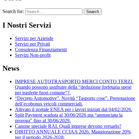
Search for:
I Nostri Servizi
Servizi per Aziende
Servizi per Privati
Consulenza Finanziamenti
Servizi Non-profit
News
IMPRESE AUTOTRASPORTO MERCI CONTO TERZI.
Quando possono usufruire della “deduzione forfetaria spese
per trasferte fuori comune”?.
“Decreto Automotive”. Novità “Tasporto cose”. Prenotazione
dell’ecobonus veicoli commerciali.
Attivato il portale ENEA per i lavori iniziati dal 04/02/2026.
Split Payment scaduta al 30/06/2026 ma “annunciata la
proroga” fino al 30/06/2029.
Canone speciale RAI. Quali imprese devono versarlo?
DIRITTO ANNUALE CCIAA 2026. Maggiorazione 20%
per il periodo 2026-2028.