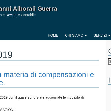
anni Alborali Guerra
a e Revisore Contabile
HOME
CHI SIAMO
SERVIZI
019
 materia di compensazioni e
I
e.
 2019 con il quale sono state aggiornate le modalità di
NSAZIONI,