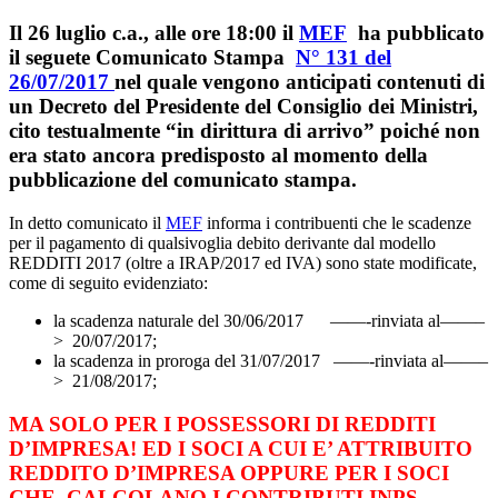
Il 26 luglio c.a., alle ore 18:00 il
MEF
ha pubblicato
il seguete
Comunicato Stampa
N° 131 del
26/07/2017
nel quale vengono anticipati contenuti di
un Decreto del Presidente del Consiglio dei Ministri,
cito testualmente
“in dirittura di arrivo”
poiché non
era stato ancora predisposto al momento della
pubblicazione del comunicato stampa.
In detto comunicato il
MEF
informa i contribuenti che le scadenze
per il pagamento di qualsivoglia debito derivante dal modello
REDDITI 2017 (oltre a IRAP/2017 ed IVA) sono state modificate,
come di seguito evidenziato:
la scadenza naturale del 30/06/2017 ——-rinviata al——–
> 20/07/2017;
la scadenza in proroga del 31/07/2017 ——-rinviata al——–
> 21/08/2017;
MA SOLO PER I POSSESSORI DI REDDITI
D’IMPRESA! ED I SOCI A CUI E’ ATTRIBUITO
REDDITO D’IMPRESA OPPURE PER I SOCI
CHE CALCOLANO I CONTRIBUTI INPS