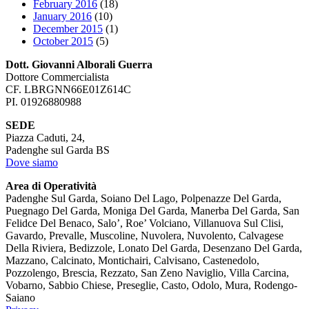
February 2016
(18)
January 2016
(10)
December 2015
(1)
October 2015
(5)
Dott. Giovanni Alborali Guerra
Dottore Commercialista
CF. LBRGNN66E01Z614C
PI. 01926880988
SEDE
Piazza Caduti, 24,
Padenghe sul Garda BS
Dove siamo
Area di Operatività
Padenghe Sul Garda, Soiano Del Lago, Polpenazze Del Garda,
Puegnago Del Garda, Moniga Del Garda, Manerba Del Garda, San
Felidce Del Benaco, Salo’, Roe’ Volciano, Villanuova Sul Clisi,
Gavardo, Prevalle, Muscoline, Nuvolera, Nuvolento, Calvagese
Della Riviera, Bedizzole, Lonato Del Garda, Desenzano Del Garda,
Mazzano, Calcinato, Montichairi, Calvisano, Castenedolo,
Pozzolengo, Brescia, Rezzato, San Zeno Naviglio, Villa Carcina,
Vobarno, Sabbio Chiese, Preseglie, Casto, Odolo, Mura, Rodengo-
Saiano