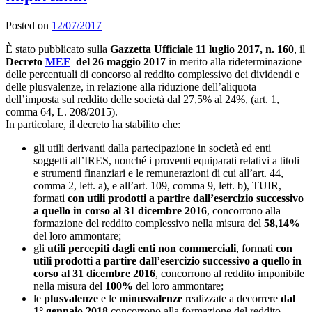
Posted on
12/07/2017
È stato pubblicato sulla
Gazzetta Ufficiale 11 luglio 2017, n. 160
, il
Decreto
MEF
del 26 maggio 2017
in merito alla rideterminazione
delle percentuali di concorso al reddito complessivo dei dividendi e
delle plusvalenze, in relazione alla riduzione dell’aliquota
dell’imposta sul reddito delle società dal 27,5% al 24%, (art. 1,
comma 64, L. 208/2015).
In particolare, il decreto ha stabilito che:
gli utili derivanti dalla partecipazione in società ed enti
soggetti all’IRES, nonché i proventi equiparati relativi a titoli
e strumenti finanziari e le remunerazioni di cui all’art. 44,
comma 2, lett. a), e all’art. 109, comma 9, lett. b), TUIR,
formati
con utili prodotti a partire dall’esercizio successivo
a quello in corso al 31 dicembre 2016
, concorrono alla
formazione del reddito complessivo nella misura del
58,14%
del loro ammontare;
gli
utili percepiti dagli enti non commerciali
, formati
con
utili prodotti a partire dall’esercizio successivo a quello in
corso al 31 dicembre 2016
, concorrono al reddito imponibile
nella misura del
100%
del loro ammontare;
le
plusvalenze
e le
minusvalenze
realizzate a decorrere
dal
1° gennaio 2018
concorrono alla formazione del reddito