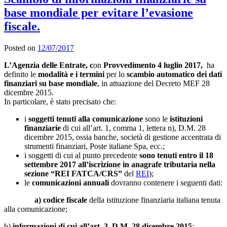
base mondiale per evitare l’evasione
fiscale.
Posted on
12/07/2017
L’Agenzia delle Entrate, c
on
Provvedimento 4 luglio 2017,
ha
definito le
modalità e i termini
per lo
scambio automatico dei dati
finanziari su base mondiale
, in attuazione del Decreto MEF 28
dicembre 2015.
In particolare, è stato precisato che:
i
soggetti tenuti alla comunicazione
sono le
istituzioni
finanziarie
di cui all’art. 1, comma 1, lettera n), D.M. 28
dicembre 2015, ossia banche, società di gestione accentrata di
strumenti finanziari, Poste italiane Spa, ecc.;
i soggetti di cui al punto precedente
sono tenuti entro il 18
settembre 2017 all’iscrizione in anagrafe tributaria nella
sezione “REI FATCA/CRS”
del
REI
);
le
comunicazioni annuali
dovranno contenere i seguenti dati:
a) codice fiscale
della istituzione finanziaria italiana tenuta
alla comunicazione;
b)
informazioni di cui all’art. 3, D.M. 28 dicembre 2015
;