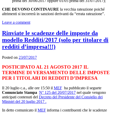
prima del 30/06/2017 oppure 01/05 prima del 31/07/2017);
CHE DEVONO CONTINAURE
la vecchia rateazione poiché
altrimenti si incorrerà in sanzioni derivanti da “errata rateazione”.
Leave a comment
Rinviate le scadenze delle imposte da
modello Redditi/2017 (solo per titolare di
redditi d’impresa!!!)
Posted on
23/07/2017
POSTICIPATO AL 21 AGOSTO 2017 IL
TERMINE DI VERSAMENTO DELLE IMPOSTE
PER I TITOLARI DI REDDITI D’IMPRESA
Il 20 luglio c.a., alle ore 15:50 il
MEF
ha pubblicato il seguete
Comunciato Stampa
N° 125 del 20/07/2017
nel quale vengono
anticipati contenuti del
Decreto del Presidente del Consiglio dei
Ministri del 20 luglio 2017 .
In detto comunicato il
MEF
informa i contribuenti che le scadenze