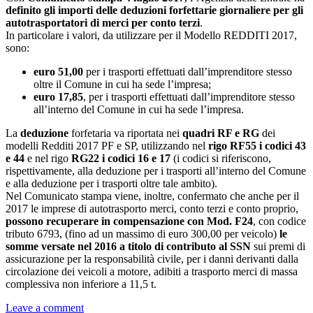
definito gli importi delle deduzioni forfettarie giornaliere per gli
autotrasportatori di merci per conto terzi
.
In particolare i valori, da utilizzare per il Modello REDDITI 2017,
sono:
euro 51,00
per i trasporti effettuati dall’imprenditore stesso
oltre il Comune in cui ha sede l’impresa;
euro 17,85
, per i trasporti effettuati dall’imprenditore stesso
all’interno del Comune in cui ha sede l’impresa.
La
deduzione
forfetaria va riportata nei
quadri RF e RG
dei
modelli Redditi 2017 PF e SP, utilizzando nel
rigo RF55 i codici 43
e 44
e nel rigo
RG22 i codici 16 e 17
(i codici si riferiscono,
rispettivamente, alla deduzione per i trasporti all’interno del Comune
e alla deduzione per i trasporti oltre tale ambito).
Nel Comunicato stampa viene, inoltre, confermato che anche per il
2017 le imprese di autotrasporto merci, conto terzi e conto proprio,
possono recuperare in compensazione con Mod. F24
, con codice
tributo 6793, (fino ad un massimo di euro 300,00 per veicolo)
le
somme versate nel 2016 a titolo di contributo al SSN
sui premi di
assicurazione per la responsabilità civile, per i danni derivanti dalla
circolazione dei veicoli a motore, adibiti a trasporto merci di massa
complessiva non inferiore a 11,5 t.
Leave a comment