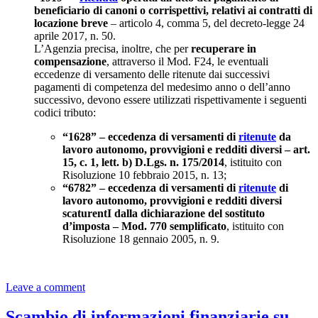
beneficiario di canoni o corrispettivi, relativi ai contratti di
locazione breve
– articolo 4, comma 5, del decreto-legge 24
aprile 2017, n. 50.
L’Agenzia precisa, inoltre, che per
recuperare in
compensazione
, attraverso il Mod. F24, le eventuali
eccedenze di versamento delle ritenute dai successivi
pagamenti di competenza del medesimo anno o dell’anno
successivo, devono essere utilizzati rispettivamente i seguenti
codici tributo:
“1628” – eccedenza di versamenti di
ritenute
da
lavoro autonomo, provvigioni e redditi diversi – art.
15, c. 1, lett. b) D.Lgs. n. 175/2014
, istituito con
Risoluzione 10 febbraio 2015, n. 13;
“6782” – eccedenza di versamenti di
ritenute
di
lavoro autonomo, provvigioni e redditi diversi
scaturentI dalla dichiarazione del sostituto
d’imposta – Mod. 770 semplificato
, istituito con
Risoluzione 18 gennaio 2005, n. 9.
Leave a comment
Scambio di informazioni finanziarie su