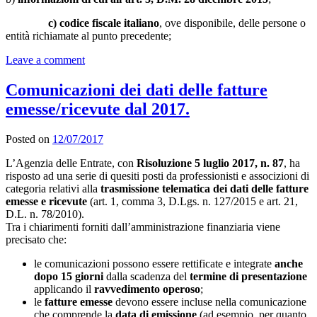
c) codice fiscale italiano
, ove disponibile, delle persone o
entità richiamate al punto precedente;
Leave a comment
Comunicazioni dei dati delle fatture
emesse/ricevute dal 2017.
Posted on
12/07/2017
L’Agenzia delle Entrate, con
Risoluzione 5 luglio 2017, n. 87
, ha
risposto ad una serie di quesiti posti da professionisti e associzioni di
categoria relativi alla
trasmissione telematica dei dati delle fatture
emesse e ricevute
(art. 1, comma 3, D.Lgs. n. 127/2015 e art. 21,
D.L. n. 78/2010).
Tra i chiarimenti forniti dall’amministrazione finanziaria viene
precisato che:
le comunicazioni possono essere rettificate e integrate
anche
dopo 15 giorni
dalla scadenza del
termine di presentazione
applicando il
ravvedimento operoso
;
le
fatture emesse
devono essere incluse nella comunicazione
che comprende la
data di emissione
(ad esempio, per quanto