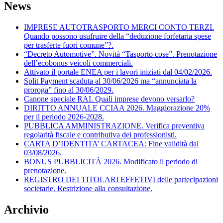
News
IMPRESE AUTOTRASPORTO MERCI CONTO TERZI.
Quando possono usufruire della “deduzione forfetaria spese
per trasferte fuori comune”?.
“Decreto Automotive”. Novità “Tasporto cose”. Prenotazione
dell’ecobonus veicoli commerciali.
Attivato il portale ENEA per i lavori iniziati dal 04/02/2026.
Split Payment scaduta al 30/06/2026 ma “annunciata la
proroga” fino al 30/06/2029.
Canone speciale RAI. Quali imprese devono versarlo?
DIRITTO ANNUALE CCIAA 2026. Maggiorazione 20%
per il periodo 2026-2028.
PUBBLICA AMMINISTRAZIONE. Verifica preventiva
regolarità fiscale e contributiva dei professionisti.
CARTA D’IDENTITA’ CARTACEA: Fine validità dal
03/08/2026.
BONUS PUBBLICITÀ 2026. Modificato il periodo di
prenotazione.
REGISTRO DEI TITOLARI EFFETIVI delle partecipazioni
societarie. Restrizione alla consultazione.
Archivio