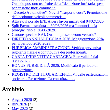
Quando possono usufruire della “deduzione forfetaria spese
per trasferte fuori comune”?.
“Decreto Automotive”. Novità “Tasporto cose”. Prenotazione
dell’ecobonus veicoli commerciali.
Attivato il portale ENEA per i lavori iniziati dal 04/02/2026.
Split Payment scaduta al 30/06/2026 ma “annunciata la
proroga” fino al 30/06/2029.
Canone speciale RAI. Quali imprese devono versarlo?
DIRITTO ANNUALE CCIAA 2026. Maggiorazione 20%
per il periodo 2026-2028.
PUBBLICA AMMINISTRAZIONE. Verifica preventiva
regolarità fiscale e contributiva dei professionisti.
CARTA D’IDENTITA’ CARTACEA: Fine validità dal
03/08/2026.
BONUS PUBBLICITÀ 2026. Modificato il periodo di
prenotazione.
REGISTRO DEI TITOLARI EFFETIVI delle partecipazioni
societarie. Restrizione alla consultazione.
Archivio
August 2026
(2)
July 2026
(2)
May 2026
(2)