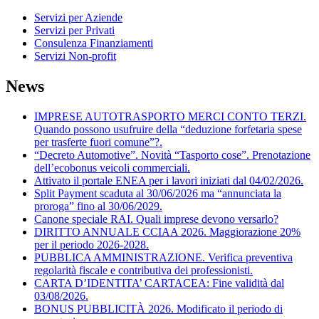
Servizi per Aziende
Servizi per Privati
Consulenza Finanziamenti
Servizi Non-profit
News
IMPRESE AUTOTRASPORTO MERCI CONTO TERZI.
Quando possono usufruire della “deduzione forfetaria spese
per trasferte fuori comune”?.
“Decreto Automotive”. Novità “Tasporto cose”. Prenotazione
dell’ecobonus veicoli commerciali.
Attivato il portale ENEA per i lavori iniziati dal 04/02/2026.
Split Payment scaduta al 30/06/2026 ma “annunciata la
proroga” fino al 30/06/2029.
Canone speciale RAI. Quali imprese devono versarlo?
DIRITTO ANNUALE CCIAA 2026. Maggiorazione 20%
per il periodo 2026-2028.
PUBBLICA AMMINISTRAZIONE. Verifica preventiva
regolarità fiscale e contributiva dei professionisti.
CARTA D’IDENTITA’ CARTACEA: Fine validità dal
03/08/2026.
BONUS PUBBLICITÀ 2026. Modificato il periodo di