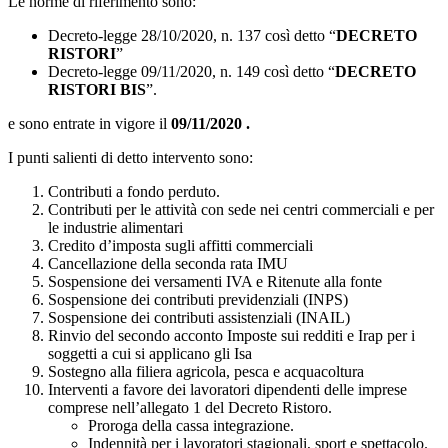
Le norme di riferimento sono:
Decreto-legge 28/10/2020, n. 137 così detto “
DECRETO
RISTORI
”
Decreto-legge 09/11/2020, n. 149 così detto “
DECRETO
RISTORI BIS
”.
e sono entrate in vigore il
09/11/2020 .
I punti salienti di detto intervento sono:
Contributi a fondo perduto.
Contributi per le attività con sede nei centri commerciali e per
le industrie alimentari
Credito d’imposta sugli affitti commerciali
Cancellazione della seconda rata IMU
Sospensione dei versamenti IVA e Ritenute alla fonte
Sospensione dei contributi previdenziali (INPS)
Sospensione dei contributi assistenziali (INAIL)
Rinvio del secondo acconto Imposte sui redditi e Irap per i
soggetti a cui si applicano gli Isa
Sostegno alla filiera agricola, pesca e acquacoltura
Interventi a favore dei lavoratori dipendenti delle imprese
comprese nell’allegato 1 del Decreto Ristoro.
Proroga della cassa integrazione.
Indennità per i lavoratori stagionali, sport e spettacolo.