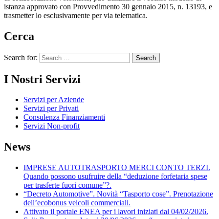
istanza approvato con Provvedimento 30 gennaio 2015, n. 13193, e
trasmetter lo esclusivamente per via telematica.
Cerca
Search for:
I Nostri Servizi
Servizi per Aziende
Servizi per Privati
Consulenza Finanziamenti
Servizi Non-profit
News
IMPRESE AUTOTRASPORTO MERCI CONTO TERZI.
Quando possono usufruire della “deduzione forfetaria spese
per trasferte fuori comune”?.
“Decreto Automotive”. Novità “Tasporto cose”. Prenotazione
dell’ecobonus veicoli commerciali.
Attivato il portale ENEA per i lavori iniziati dal 04/02/2026.