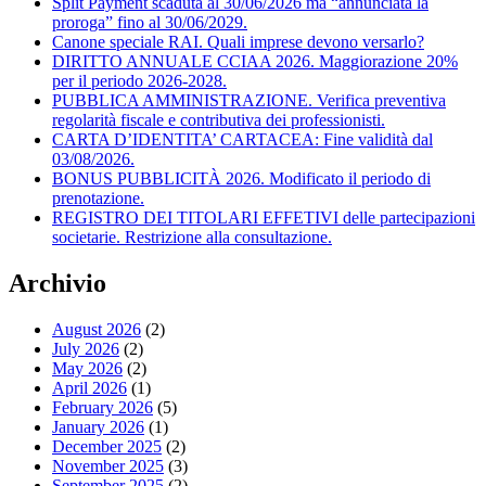
Split Payment scaduta al 30/06/2026 ma “annunciata la
proroga” fino al 30/06/2029.
Canone speciale RAI. Quali imprese devono versarlo?
DIRITTO ANNUALE CCIAA 2026. Maggiorazione 20%
per il periodo 2026-2028.
PUBBLICA AMMINISTRAZIONE. Verifica preventiva
regolarità fiscale e contributiva dei professionisti.
CARTA D’IDENTITA’ CARTACEA: Fine validità dal
03/08/2026.
BONUS PUBBLICITÀ 2026. Modificato il periodo di
prenotazione.
REGISTRO DEI TITOLARI EFFETIVI delle partecipazioni
societarie. Restrizione alla consultazione.
Archivio
August 2026
(2)
July 2026
(2)
May 2026
(2)
April 2026
(1)
February 2026
(5)
January 2026
(1)
December 2025
(2)
November 2025
(3)
September 2025
(2)