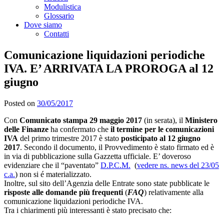
Modulistica
Glossario
Dove siamo
Contatti
Comunicazione liquidazioni periodiche
IVA. E’ ARRIVATA LA PROROGA al 12
giugno
Posted on
30/05/2017
Con
Comunicato stampa 29 maggio 2017
(in serata), il
Ministero
delle Finanze
ha confermato che
il termine per le comunicazioni
IVA
del primo trimestre 2017 è stato
posticipato al 12 giugno
2017
. Secondo il documento, il Provvedimento è stato firmato ed è
in via di pubblicazione sulla Gazzetta ufficiale. E’ doveroso
evidenziare che il “paventato”
D.P.C.M.
(
vedere ns. news del 23/05
c.a.
) non si é materializzato.
Inoltre, sul sito dell’Agenzia delle Entrate sono state pubblicate le
risposte alle domande più frequenti
(
FAQ
) relativamente alla
comunicazione liquidazioni periodiche IVA.
Tra i chiarimenti più interessanti è stato precisato che: