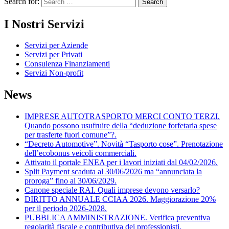
Search for:
I Nostri Servizi
Servizi per Aziende
Servizi per Privati
Consulenza Finanziamenti
Servizi Non-profit
News
IMPRESE AUTOTRASPORTO MERCI CONTO TERZI.
Quando possono usufruire della “deduzione forfetaria spese
per trasferte fuori comune”?.
“Decreto Automotive”. Novità “Tasporto cose”. Prenotazione
dell’ecobonus veicoli commerciali.
Attivato il portale ENEA per i lavori iniziati dal 04/02/2026.
Split Payment scaduta al 30/06/2026 ma “annunciata la
proroga” fino al 30/06/2029.
Canone speciale RAI. Quali imprese devono versarlo?
DIRITTO ANNUALE CCIAA 2026. Maggiorazione 20%
per il periodo 2026-2028.
PUBBLICA AMMINISTRAZIONE. Verifica preventiva
regolarità fiscale e contributiva dei professionisti.