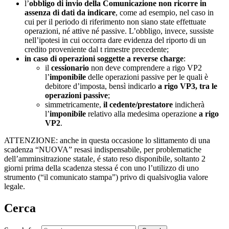
l’
obbligo di invio della Comunicazione non ricorre in
assenza di dati da indicare
, come ad esempio, nel caso in
cui per il periodo di riferimento non siano state effettuate
operazioni, né attive né passive. L’obbligo, invece, sussiste
nell’ipotesi in cui occorra dare evidenza del riporto di un
credito proveniente dal t rimestre precedente;
in caso di operazioni soggette a reverse charge
:
il
cessionario
non deve comprendere a rigo VP2
l’
imponibile
delle operazioni passive per le quali è
debitore d’imposta, bensì indicarlo
a rigo VP3, tra le
operazioni passive
;
simmetricamente,
il cedente/prestatore
indicherà
l’
imponibile
relativo alla medesima operazione
a rigo
VP2
.
ATTENZIONE: anche in questa occasione lo slittamento di una
scadenza “NUOVA” resasi indispensabile, per problematiche
dell’amminsitrazione statale, é stato reso disponibile, soltanto 2
giorni prima della scadenza stessa é con uno l’utilizzo di uno
strumento (“il comunicato stampa”) privo di qualsivoglia valore
legale.
Cerca