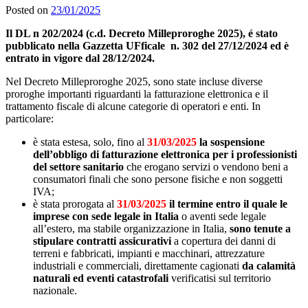
Posted on
23/01/2025
Il
DL n 202/2024 (c.d.
Decreto Milleproroghe 2025), é stato
pubblicato nella Gazzetta UFficale n. 302 del 27/12/2024 ed è
entrato in vigore dal 28/12/2024.
Nel Decreto Milleproroghe 2025, sono state incluse diverse
proroghe importanti riguardanti la fatturazione elettronica e il
trattamento fiscale di alcune categorie di operatori e enti. In
particolare:
è stata estesa, solo, fino al
31/03/2025
la sospensione
dell’obbligo di fatturazione elettronica per i professionisti
del settore sanitario
che erogano servizi o vendono beni a
consumatori finali che sono persone fisiche e non soggetti
IVA;
è stata prorogata al
31/03/2025
il termine entro il quale le
imprese con sede legale in Italia
o aventi sede legale
all’estero, ma stabile organizzazione in Italia,
sono tenute a
stipulare contratti assicurativi
a copertura dei danni di
terreni e fabbricati, impianti e macchinari, attrezzature
industriali e commerciali, direttamente cagionati
da calamità
naturali ed eventi catastrofali
verificatisi sul territorio
nazionale.