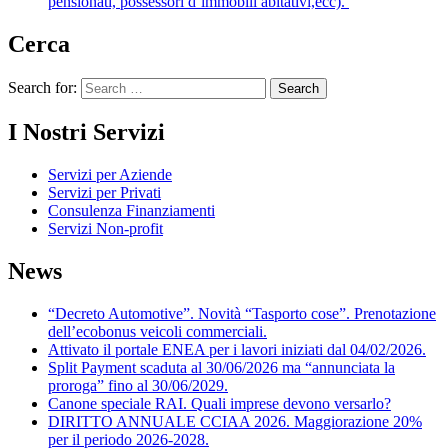
pensionati, possessori d’immobili abitativi,ecc).
Cerca
Search for:
I Nostri Servizi
Servizi per Aziende
Servizi per Privati
Consulenza Finanziamenti
Servizi Non-profit
News
“Decreto Automotive”. Novità “Tasporto cose”. Prenotazione
dell’ecobonus veicoli commerciali.
Attivato il portale ENEA per i lavori iniziati dal 04/02/2026.
Split Payment scaduta al 30/06/2026 ma “annunciata la
proroga” fino al 30/06/2029.
Canone speciale RAI. Quali imprese devono versarlo?
DIRITTO ANNUALE CCIAA 2026. Maggiorazione 20%
per il periodo 2026-2028.