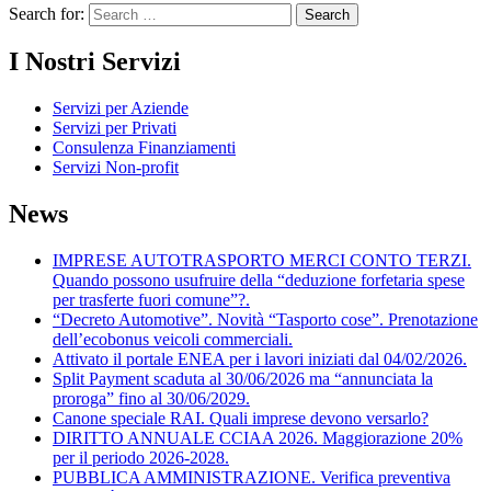
Search for:
I Nostri Servizi
Servizi per Aziende
Servizi per Privati
Consulenza Finanziamenti
Servizi Non-profit
News
IMPRESE AUTOTRASPORTO MERCI CONTO TERZI.
Quando possono usufruire della “deduzione forfetaria spese
per trasferte fuori comune”?.
“Decreto Automotive”. Novità “Tasporto cose”. Prenotazione
dell’ecobonus veicoli commerciali.
Attivato il portale ENEA per i lavori iniziati dal 04/02/2026.
Split Payment scaduta al 30/06/2026 ma “annunciata la
proroga” fino al 30/06/2029.
Canone speciale RAI. Quali imprese devono versarlo?
DIRITTO ANNUALE CCIAA 2026. Maggiorazione 20%
per il periodo 2026-2028.
PUBBLICA AMMINISTRAZIONE. Verifica preventiva