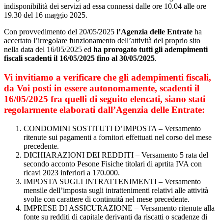
indisponibilità dei servizi ad essa connessi dalle ore 10.04 alle ore
19.30 del 16 maggio 2025.
Con provvedimento del 20/05/2025
l’Agenzia delle Entrate
ha
accertato l’irregolare funzionamento dell’attività del proprio sito
nella data del 16/05/2025 ed
ha prorogato tutti gli adempimenti
fiscali scadenti il 16/05/2025 fino al 30/05/2025
.
Vi invitiamo a verificare che gli adempimenti fiscali,
da Voi posti in essere autonomamente, scadenti il
16/05/2025 fra quelli di seguito elencati, siano stati
regolarmente elaborati dall’Agenzia delle Entrate:
CONDOMINI SOSTITUTI D’IMPOSTA – Versamento
ritenute sui pagamenti a fornitori effettuati nel corso del mese
precedente.
DICHIARAZIONI DEI REDDITI – Versamento 5 rata del
secondo acconto Pesone Fisiche titolari di aprtita IVA con
ricavi 2023 inferiori a 170.000.
IMPOSTA SUGLI INTRATTENIMENTI – Versamento
mensile dell’imposta sugli intrattenimenti relativi alle attività
svolte con carattere di continuità nel mese precedente.
IMPRESE DI ASSICURAZIONE – Versamento ritenute alla
fonte su redditi di capitale derivanti da riscatti o scadenze di