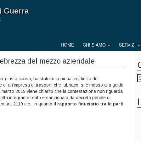
i Guerra
e
HOME
CHI SIAMO
SERVIZI
i ebrezza del mezzo aziendale
r giusta causa, ha statuito la piena legittimità del
 di un’impresa di trasporti che, ubriaco, si è messo alla guida
7 marzo 2019 viene chiarito che la contestazione non riguarda
otta integrante reato e sanzionata da decreto penale di
I
ex art. 2119 c.c., in quanto
il rapporto fiduciario tra le parti