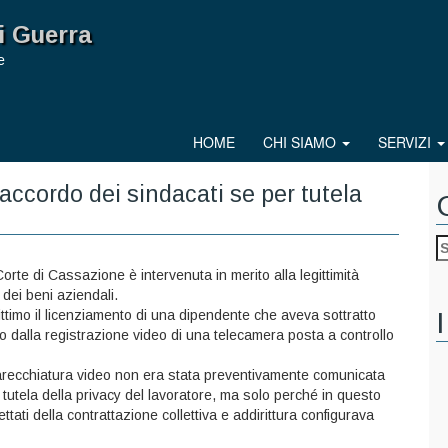
i Guerra
e
HOME
CHI SIAMO
SERVIZI
cordo dei sindacati se per tutela
te di Cassazione è intervenuta in merito alla legittimità
 dei beni aziendali.
I
ittimo il licenziamento di una dipendente che aveva sottratto
o dalla registrazione video di una telecamera posta a controllo
apparecchiatura video non era stata preventivamente comunicata
la tutela della privacy del lavoratore, ma solo perché in questo
tati della contrattazione collettiva e addirittura configurava