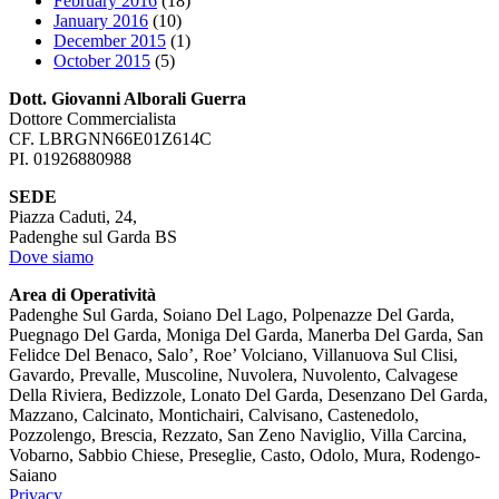
February 2016
(18)
January 2016
(10)
December 2015
(1)
October 2015
(5)
Dott. Giovanni Alborali Guerra
Dottore Commercialista
CF. LBRGNN66E01Z614C
PI. 01926880988
SEDE
Piazza Caduti, 24,
Padenghe sul Garda BS
Dove siamo
Area di Operatività
Padenghe Sul Garda, Soiano Del Lago, Polpenazze Del Garda,
Puegnago Del Garda, Moniga Del Garda, Manerba Del Garda, San
Felidce Del Benaco, Salo’, Roe’ Volciano, Villanuova Sul Clisi,
Gavardo, Prevalle, Muscoline, Nuvolera, Nuvolento, Calvagese
Della Riviera, Bedizzole, Lonato Del Garda, Desenzano Del Garda,
Mazzano, Calcinato, Montichairi, Calvisano, Castenedolo,
Pozzolengo, Brescia, Rezzato, San Zeno Naviglio, Villa Carcina,
Vobarno, Sabbio Chiese, Preseglie, Casto, Odolo, Mura, Rodengo-
Saiano
Privacy