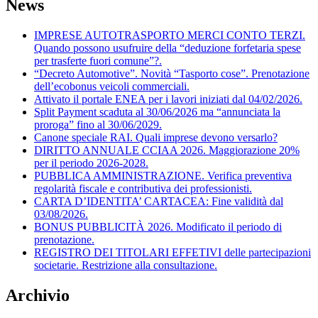
News
IMPRESE AUTOTRASPORTO MERCI CONTO TERZI.
Quando possono usufruire della “deduzione forfetaria spese
per trasferte fuori comune”?.
“Decreto Automotive”. Novità “Tasporto cose”. Prenotazione
dell’ecobonus veicoli commerciali.
Attivato il portale ENEA per i lavori iniziati dal 04/02/2026.
Split Payment scaduta al 30/06/2026 ma “annunciata la
proroga” fino al 30/06/2029.
Canone speciale RAI. Quali imprese devono versarlo?
DIRITTO ANNUALE CCIAA 2026. Maggiorazione 20%
per il periodo 2026-2028.
PUBBLICA AMMINISTRAZIONE. Verifica preventiva
regolarità fiscale e contributiva dei professionisti.
CARTA D’IDENTITA’ CARTACEA: Fine validità dal
03/08/2026.
BONUS PUBBLICITÀ 2026. Modificato il periodo di
prenotazione.
REGISTRO DEI TITOLARI EFFETIVI delle partecipazioni
societarie. Restrizione alla consultazione.
Archivio