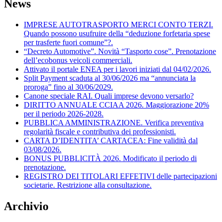
News
IMPRESE AUTOTRASPORTO MERCI CONTO TERZI.
Quando possono usufruire della “deduzione forfetaria spese
per trasferte fuori comune”?.
“Decreto Automotive”. Novità “Tasporto cose”. Prenotazione
dell’ecobonus veicoli commerciali.
Attivato il portale ENEA per i lavori iniziati dal 04/02/2026.
Split Payment scaduta al 30/06/2026 ma “annunciata la
proroga” fino al 30/06/2029.
Canone speciale RAI. Quali imprese devono versarlo?
DIRITTO ANNUALE CCIAA 2026. Maggiorazione 20%
per il periodo 2026-2028.
PUBBLICA AMMINISTRAZIONE. Verifica preventiva
regolarità fiscale e contributiva dei professionisti.
CARTA D’IDENTITA’ CARTACEA: Fine validità dal
03/08/2026.
BONUS PUBBLICITÀ 2026. Modificato il periodo di
prenotazione.
REGISTRO DEI TITOLARI EFFETIVI delle partecipazioni
societarie. Restrizione alla consultazione.
Archivio