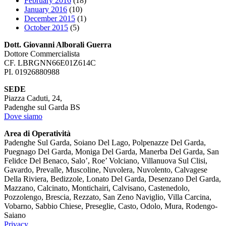
February 2016
(18)
January 2016
(10)
December 2015
(1)
October 2015
(5)
Dott. Giovanni Alborali Guerra
Dottore Commercialista
CF. LBRGNN66E01Z614C
PI. 01926880988
SEDE
Piazza Caduti, 24,
Padenghe sul Garda BS
Dove siamo
Area di Operatività
Padenghe Sul Garda, Soiano Del Lago, Polpenazze Del Garda,
Puegnago Del Garda, Moniga Del Garda, Manerba Del Garda, San
Felidce Del Benaco, Salo’, Roe’ Volciano, Villanuova Sul Clisi,
Gavardo, Prevalle, Muscoline, Nuvolera, Nuvolento, Calvagese
Della Riviera, Bedizzole, Lonato Del Garda, Desenzano Del Garda,
Mazzano, Calcinato, Montichairi, Calvisano, Castenedolo,
Pozzolengo, Brescia, Rezzato, San Zeno Naviglio, Villa Carcina,
Vobarno, Sabbio Chiese, Preseglie, Casto, Odolo, Mura, Rodengo-
Saiano
Privacy