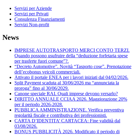
Servizi per Aziende
Servizi per Privati
Consulenza Finanziamenti
Servizi Non-profit
News
IMPRESE AUTOTRASPORTO MERCI CONTO TERZI.
Quando possono usufruire della “deduzione forfetaria spese
per trasferte fuori comune”?.
“Decreto Automotive”. Novità “Tasporto cose”. Prenotazione
dell’ecobonus veicoli commerciali.
Attivato il portale ENEA per i lavori iniziati dal 04/02/2026.
Split Payment scaduta al 30/06/2026 ma “annunciata la
proroga” fino al 30/06/2029.
Canone speciale RAI. Quali imprese devono versarlo?
DIRITTO ANNUALE CCIAA 2026. Maggiorazione 20%
per il periodo 2026-2028.
PUBBLICA AMMINISTRAZIONE. Verifica preventiva
regolarità fiscale e contributiva dei professionisti.
CARTA D’IDENTITA’ CARTACEA: Fine validità dal
03/08/2026.
BONUS PUBBLICITÀ 2026. Modificato il periodo di