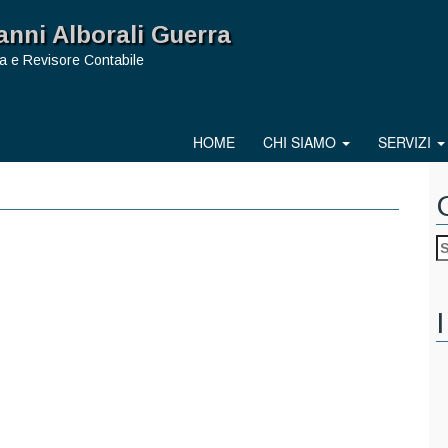
anni Alborali Guerra
a e Revisore Contabile
HOME
CHI SIAMO
SERVIZI
I