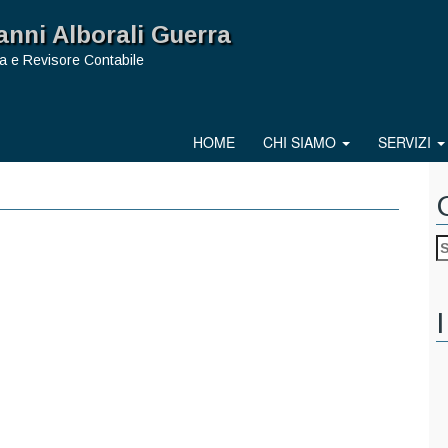
anni Alborali Guerra
a e Revisore Contabile
HOME
CHI SIAMO
SERVIZI
I