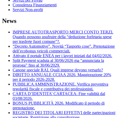
Servizi per Privati
Consulenza Finanziamenti
Servizi Non-profit
News
IMPRESE AUTOTRASPORTO MERCI CONTO TERZI.
Quando possono usufruire della “deduzione forfetaria spese
per trasferte fuori comune”?.
“Decreto Automotive”. Novità “Tasporto cose”. Prenotazione
dell’ecobonus veicoli commerciali.
Attivato il portale ENEA per i lavori iniziati dal 04/02/2026.
Split Payment scaduta al 30/06/2026 ma “annunciata la
proroga” fino al 30/06/2029.
Canone speciale RAI. Quali imprese devono versarlo?
DIRITTO ANNUALE CCIAA 2026. Maggiorazione 20%
per il periodo 2026-2028.
PUBBLICA AMMINISTRAZIONE. Verifica preventiva
regolarità fiscale e contributiva dei professionisti.
CARTA D’IDENTITA’ CARTACEA: Fine validità dal
03/08/2026.
BONUS PUBBLICITÀ 2026. Modificato il periodo di
prenotazione.
REGISTRO DEI TITOLARI EFFETIVI delle partecipazioni
societarie. Restrizione alla consultazione.