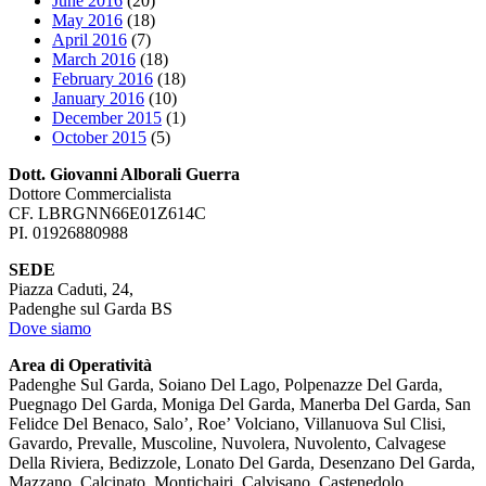
June 2016
(20)
May 2016
(18)
April 2016
(7)
March 2016
(18)
February 2016
(18)
January 2016
(10)
December 2015
(1)
October 2015
(5)
Dott. Giovanni Alborali Guerra
Dottore Commercialista
CF. LBRGNN66E01Z614C
PI. 01926880988
SEDE
Piazza Caduti, 24,
Padenghe sul Garda BS
Dove siamo
Area di Operatività
Padenghe Sul Garda, Soiano Del Lago, Polpenazze Del Garda,
Puegnago Del Garda, Moniga Del Garda, Manerba Del Garda, San
Felidce Del Benaco, Salo’, Roe’ Volciano, Villanuova Sul Clisi,
Gavardo, Prevalle, Muscoline, Nuvolera, Nuvolento, Calvagese
Della Riviera, Bedizzole, Lonato Del Garda, Desenzano Del Garda,
Mazzano, Calcinato, Montichairi, Calvisano, Castenedolo,