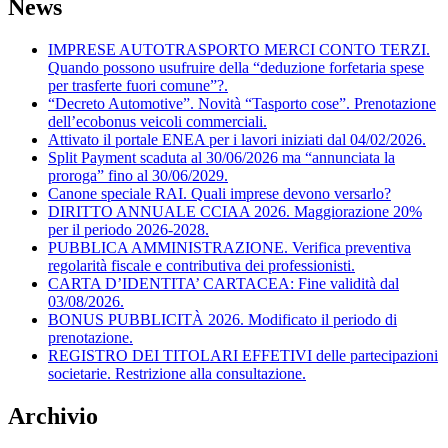
News
IMPRESE AUTOTRASPORTO MERCI CONTO TERZI.
Quando possono usufruire della “deduzione forfetaria spese
per trasferte fuori comune”?.
“Decreto Automotive”. Novità “Tasporto cose”. Prenotazione
dell’ecobonus veicoli commerciali.
Attivato il portale ENEA per i lavori iniziati dal 04/02/2026.
Split Payment scaduta al 30/06/2026 ma “annunciata la
proroga” fino al 30/06/2029.
Canone speciale RAI. Quali imprese devono versarlo?
DIRITTO ANNUALE CCIAA 2026. Maggiorazione 20%
per il periodo 2026-2028.
PUBBLICA AMMINISTRAZIONE. Verifica preventiva
regolarità fiscale e contributiva dei professionisti.
CARTA D’IDENTITA’ CARTACEA: Fine validità dal
03/08/2026.
BONUS PUBBLICITÀ 2026. Modificato il periodo di
prenotazione.
REGISTRO DEI TITOLARI EFFETIVI delle partecipazioni
societarie. Restrizione alla consultazione.
Archivio