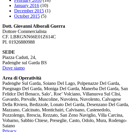
February 2016
(18)
January 2016
(10)
December 2015
(1)
October 2015
(5)
Dott. Giovanni Alborali Guerra
Dottore Commercialista
CF. LBRGNN66E01Z614C
PI. 01926880988
SEDE
Piazza Caduti, 24,
Padenghe sul Garda BS
Dove siamo
Area di Operatività
Padenghe Sul Garda, Soiano Del Lago, Polpenazze Del Garda,
Puegnago Del Garda, Moniga Del Garda, Manerba Del Garda, San
Felidce Del Benaco, Salo’, Roe’ Volciano, Villanuova Sul Clisi,
Gavardo, Prevalle, Muscoline, Nuvolera, Nuvolento, Calvagese
Della Riviera, Bedizzole, Lonato Del Garda, Desenzano Del Garda,
Mazzano, Calcinato, Montichairi, Calvisano, Castenedolo,
Pozzolengo, Brescia, Rezzato, San Zeno Naviglio, Villa Carcina,
Vobarno, Sabbio Chiese, Preseglie, Casto, Odolo, Mura, Rodengo-
Saiano
Privacy