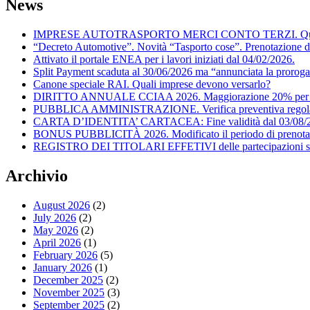
News
IMPRESE AUTOTRASPORTO MERCI CONTO TERZI. Quando posson
“Decreto Automotive”. Novità “Tasporto cose”. Prenotazione d
Attivato il portale ENEA per i lavori iniziati dal 04/02/2026.
Split Payment scaduta al 30/06/2026 ma “annunciata la proroga
Canone speciale RAI. Quali imprese devono versarlo?
DIRITTO ANNUALE CCIAA 2026. Maggiorazione 20% per il
PUBBLICA AMMINISTRAZIONE. Verifica preventiva regolarità f
CARTA D’IDENTITA’ CARTACEA: Fine validità dal 03/08/
BONUS PUBBLICITÀ 2026. Modificato il periodo di prenota
REGISTRO DEI TITOLARI EFFETIVI delle partecipazioni societ
Archivio
August 2026
(2)
July 2026
(2)
May 2026
(2)
April 2026
(1)
February 2026
(5)
January 2026
(1)
December 2025
(2)
November 2025
(3)
September 2025
(2)