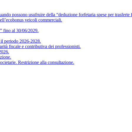
o usufruire della “deduzione forfetaria spese per trasferte f
ell’ecobonus veicoli commerciali.
” fino al 30/06/2029.
 periodo 2026-2028.
iscale e contributiva dei professionisti.
2026.
zione.
arie. Restrizione alla consultazione.