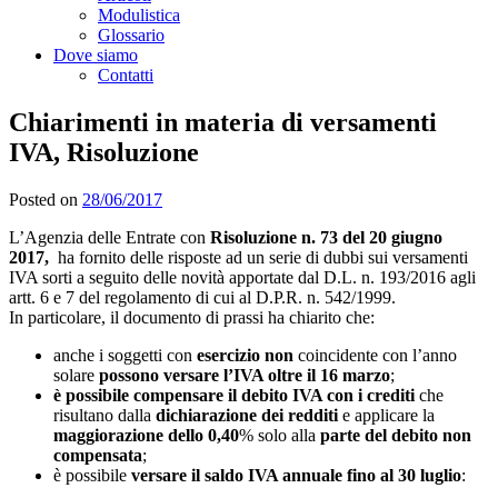
Modulistica
Glossario
Dove siamo
Contatti
Chiarimenti in materia di versamenti
IVA, Risoluzione
Posted on
28/06/2017
L’Agenzia delle Entrate con
Risoluzione
n. 73 del
20 giugno
2017,
ha fornito delle risposte ad un serie di dubbi sui versamenti
IVA sorti a seguito delle novità apportate dal D.L. n. 193/2016 agli
artt. 6 e 7 del regolamento di cui al D.P.R. n. 542/1999.
In particolare, il documento di prassi ha chiarito che:
anche i soggetti con
esercizio non
coincidente con l’anno
solare
possono versare l’IVA oltre il 16 marzo
;
è possibile compensare il debito IVA con i crediti
che
risultano dalla
dichiarazione dei redditi
e applicare la
maggiorazione dello 0,40
% solo alla
parte del debito non
compensata
;
è possibile
versare il saldo IVA annuale fino al 30 luglio
: