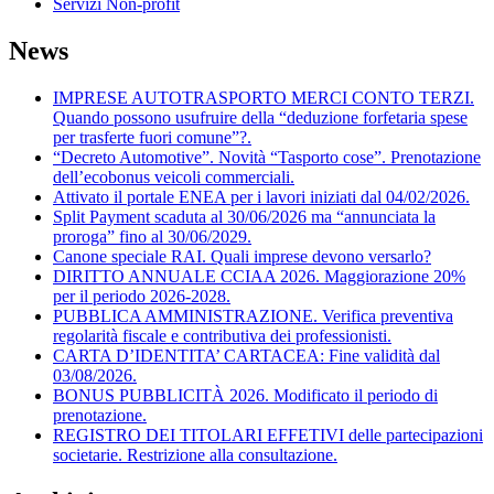
Servizi Non-profit
News
IMPRESE AUTOTRASPORTO MERCI CONTO TERZI.
Quando possono usufruire della “deduzione forfetaria spese
per trasferte fuori comune”?.
“Decreto Automotive”. Novità “Tasporto cose”. Prenotazione
dell’ecobonus veicoli commerciali.
Attivato il portale ENEA per i lavori iniziati dal 04/02/2026.
Split Payment scaduta al 30/06/2026 ma “annunciata la
proroga” fino al 30/06/2029.
Canone speciale RAI. Quali imprese devono versarlo?
DIRITTO ANNUALE CCIAA 2026. Maggiorazione 20%
per il periodo 2026-2028.
PUBBLICA AMMINISTRAZIONE. Verifica preventiva
regolarità fiscale e contributiva dei professionisti.
CARTA D’IDENTITA’ CARTACEA: Fine validità dal
03/08/2026.
BONUS PUBBLICITÀ 2026. Modificato il periodo di
prenotazione.
REGISTRO DEI TITOLARI EFFETIVI delle partecipazioni
societarie. Restrizione alla consultazione.