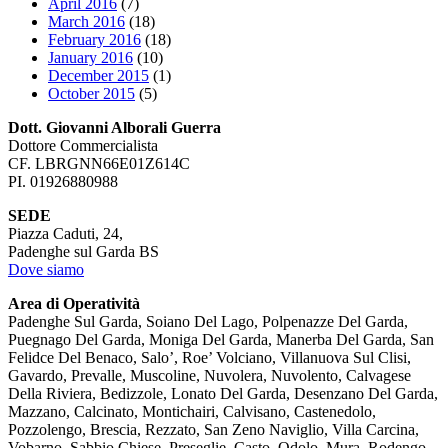
April 2016
(7)
March 2016
(18)
February 2016
(18)
January 2016
(10)
December 2015
(1)
October 2015
(5)
Dott. Giovanni Alborali Guerra
Dottore Commercialista
CF. LBRGNN66E01Z614C
PI. 01926880988
SEDE
Piazza Caduti, 24,
Padenghe sul Garda BS
Dove siamo
Area di Operatività
Padenghe Sul Garda, Soiano Del Lago, Polpenazze Del Garda,
Puegnago Del Garda, Moniga Del Garda, Manerba Del Garda, San
Felidce Del Benaco, Salo’, Roe’ Volciano, Villanuova Sul Clisi,
Gavardo, Prevalle, Muscoline, Nuvolera, Nuvolento, Calvagese
Della Riviera, Bedizzole, Lonato Del Garda, Desenzano Del Garda,
Mazzano, Calcinato, Montichairi, Calvisano, Castenedolo,
Pozzolengo, Brescia, Rezzato, San Zeno Naviglio, Villa Carcina,
Vobarno, Sabbio Chiese, Preseglie, Casto, Odolo, Mura, Rodengo-