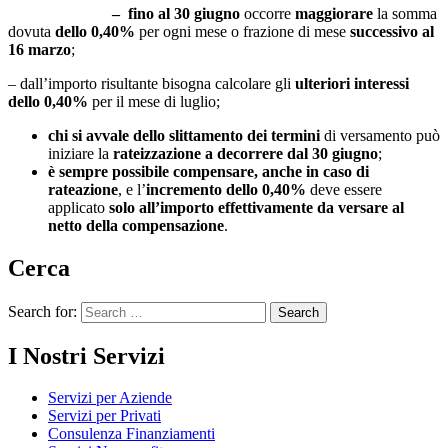
– fino al 30 giugno
occorre
maggiorare
la somma
dovuta
dello 0,40%
per ogni mese o frazione di mese
successivo al
16 marzo
;
– dall’importo risultante bisogna calcolare gli
ulteriori interessi
dello 0,40%
per il mese di luglio;
chi si avvale dello slittamento dei termini
di versamento può
iniziare la
rateizzazione a decorrere dal 30 giugno
;
è sempre possibile compensare, anche in caso di
rateazione
, e l’
incremento dello 0,40%
deve essere
applicato
solo all’importo effettivamente da versare al
netto della compensazione
.
Cerca
Search for:
I Nostri Servizi
Servizi per Aziende
Servizi per Privati
Consulenza Finanziamenti