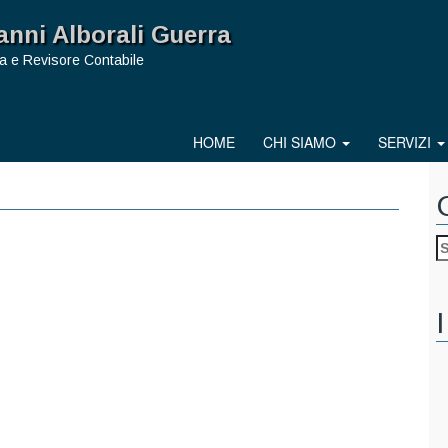
anni Alborali Guerra
a e Revisore Contabile
HOME
CHI SIAMO
SERVIZI
I