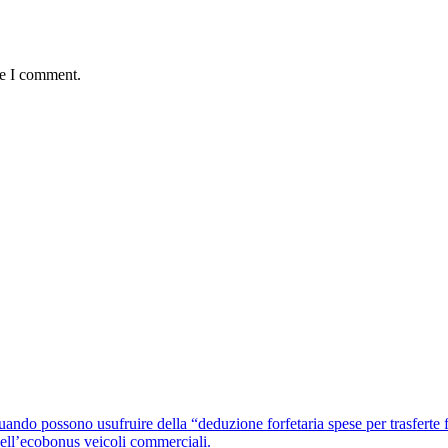
me I comment.
o usufruire della “deduzione forfetaria spese per trasferte f
ell’ecobonus veicoli commerciali.