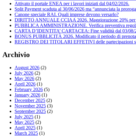
Attivato il portale ENEA per i lavori iniziati dal 04/02/2026.
Split Payment scaduta al 30/06/2026 ma “annunciata la proroga
Canone speciale RAI. Quali imprese devono versarlo?
DIRITTO ANNUALE CCIAA 2026. Maggiorazione 20% per il
PUBBLICA AMMINISTRAZIONE. Verifica preventiva regolarità f
CARTA D’IDENTITA’ CARTACEA: Fine validità dal 03/08/
BONUS PUBBLICITÀ 2026. Modificato il periodo di prenota
REGISTRO DEI TITOLARI EFFETIVI delle partecipazioni societ
Archivio
August 2026
(2)
July 2026
(2)
May 2026
(2)
April 2026
(1)
February 2026
(5)
January 2026
(1)
December 2025
(2)
November 2025
(3)
September 2025
(2)
July 2025
(1)
May 2025
(2)
April 2025
(1)
March 2025
(1)