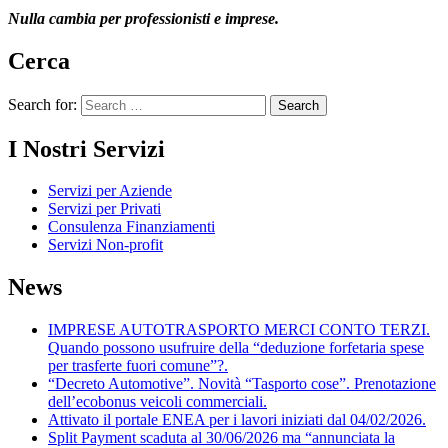
Nulla cambia per professionisti e imprese.
Cerca
Search for:
I Nostri Servizi
Servizi per Aziende
Servizi per Privati
Consulenza Finanziamenti
Servizi Non-profit
News
IMPRESE AUTOTRASPORTO MERCI CONTO TERZI.
Quando possono usufruire della “deduzione forfetaria spese
per trasferte fuori comune”?.
“Decreto Automotive”. Novità “Tasporto cose”. Prenotazione
dell’ecobonus veicoli commerciali.
Attivato il portale ENEA per i lavori iniziati dal 04/02/2026.
Split Payment scaduta al 30/06/2026 ma “annunciata la