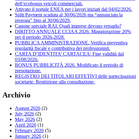
dell’ecobonus veicoli commerciali.
Attivato il portale ENEA per i lavori iniziati dal 04/02/2026.
Split Payment scaduta al 30/06/2026 ma “annunciata la
proroga” fino al 30/06/2029.
Canone speciale RAI. Quali imprese devono versarlo?
DIRITTO ANNUALE CCIAA 2026. Maggiorazione 20%
per il periodo 2026-2028.
PUBBLICA AMMINISTRAZIONE. Verifica preventiva
regolarità fiscale e contributiva dei professionisti.
CARTA D’IDENTITA’ CARTACEA: Fine validità dal
03/08/2026.
BONUS PUBBLICITÀ 2026. Modificato il periodo di
prenotazione.
REGISTRO DEI TITOLARI EFFETIVI delle partecipazioni
societarie. Restrizione alla consultazione.
Archivio
August 2026
(2)
July 2026
(2)
May 2026
(2)
April 2026
(1)
February 2026
(5)
January 2026
(1)