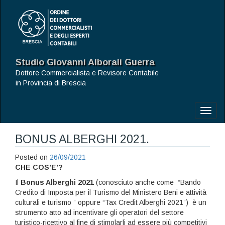
Studio Giovanni Alborali Guerra
Dottore Commercialista e Revisore Contabile
in Provincia di Brescia
Toggl
naviga
BONUS ALBERGHI 2021.
Posted on
26/09/2021
CHE COS’E’?
Il
Bonus Alberghi 2021
(conosciuto anche come “Bando
Credito di Imposta per il Turismo del Ministero Beni e attività
culturali e turismo ” oppure “Tax Credit Alberghi 2021”) è un
strumento atto ad incentivare gli operatori del settore
turistico-ricettivo al fine di stimolarli ad essere più competitivi