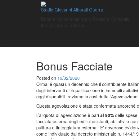
Studio Giovanni Alborali Guerra
Dottore Commercialista e Revisore Contabile
in Provincia di Brescia
Bonus Facciate
Posted on
19/02/2020
Ormai é quasi un decennio che il contribuente Italiano
degli interventi di riqualificazione in immobili abitati
oggi disponibili troviamo la così detta “Agevolazione
Questa agevolazione è stata confermata ancorché co
L’aliquota di agevolazione è pari
al 90%
delle spese s
facciata esterna degli edifici esistenti, abitativi e no
pulitura o tinteggiatura esterna. E’ doveroso evidenz
come individuate dal decreto ministeriale n. 1444/196