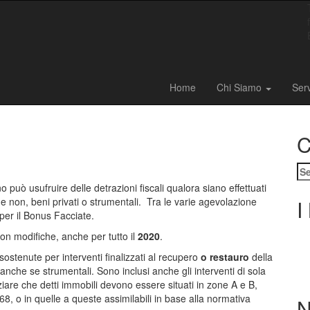
Home
Chi Siamo
Ser
C
Se
for
 può usufruire delle detrazioni fiscali qualora siano effettuati
vi e non, beni privati o strumentali. Tra le varie agevolazione
I
 per il Bonus Facciate.
n modifiche, anche per tutto il
2020
.
ostenute per interventi finalizzati al recupero
o restauro
della
n anche se strumentali. Sono inclusi anche gli interventi di sola
iare che detti immobili devono essere situati in zone A e B,
8, o in quelle a queste assimilabili in base alla normativa
N