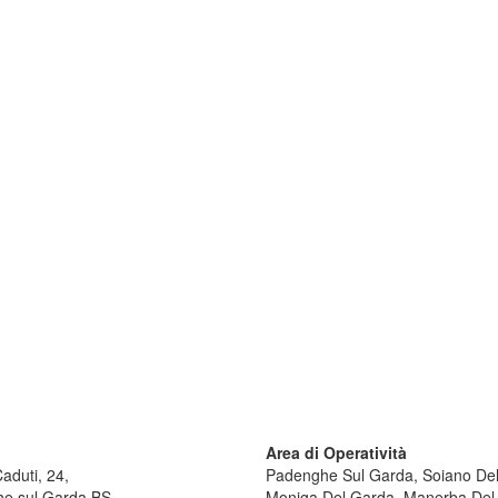
Area di Operatività
aduti, 24,
Padenghe Sul Garda, Soiano Del
e sul Garda BS
Moniga Del Garda, Manerba Del G