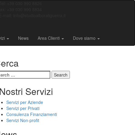
Tel: +39 030 990 8826
fax: +39 030 990 8834
E-mail: info@studioalboraliguerra.it
vizi
News
Area Clienti
Dove siamo
erca
arch
:
 Nostri Servizi
Servizi per Aziende
Servizi per Privati
Consulenza Finanziamenti
Servizi Non-profit
ews