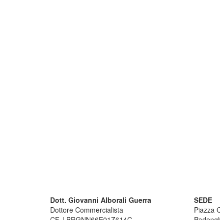
Dott. Giovanni Alborali Guerra
SEDE
Dottore Commercialista
Piazza C
CF. LBRGNN66E01Z614C
Padengh