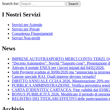
Search for:
I Nostri Servizi
Servizi per Aziende
Servizi per Privati
Consulenza Finanziamenti
Servizi Non-profit
News
IMPRESE AUTOTRASPORTO MERCI CONTO TERZI. Quando posson
“Decreto Automotive”. Novità “Tasporto cose”. Prenotazione d
Attivato il portale ENEA per i lavori iniziati dal 04/02/2026.
Split Payment scaduta al 30/06/2026 ma “annunciata la proroga
Canone speciale RAI. Quali imprese devono versarlo?
DIRITTO ANNUALE CCIAA 2026. Maggiorazione 20% per il
PUBBLICA AMMINISTRAZIONE. Verifica preventiva regolarità f
CARTA D’IDENTITA’ CARTACEA: Fine validità dal 03/08/
BONUS PUBBLICITÀ 2026. Modificato il periodo di prenota
REGISTRO DEI TITOLARI EFFETIVI delle partecipazioni societ
Archivio