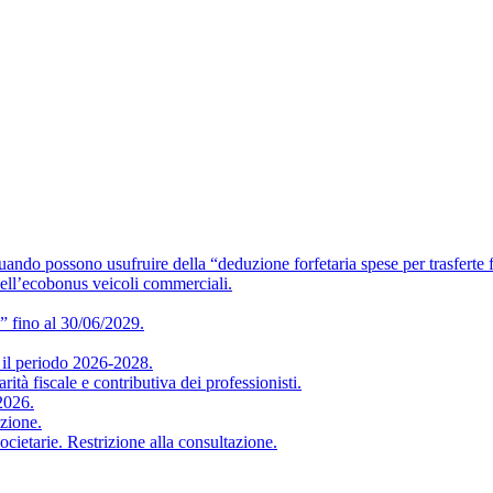
o usufruire della “deduzione forfetaria spese per trasferte f
ell’ecobonus veicoli commerciali.
” fino al 30/06/2029.
 periodo 2026-2028.
iscale e contributiva dei professionisti.
2026.
zione.
arie. Restrizione alla consultazione.